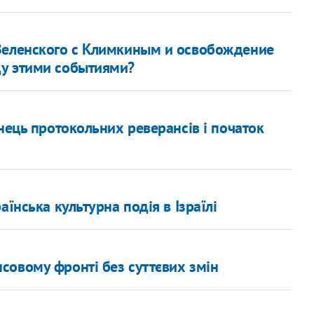
 Зеленского с Климкиным и освобождение
ду этими событиями?
нець протокольних реверансів і початок
їнська культурна подія в Ізраїлі
совому фронті без суттєвих змін