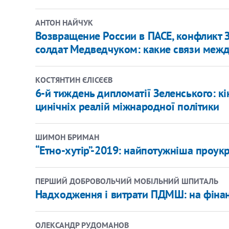
АНТОН НАЙЧУК
Возвращение России в ПАСЕ, конфликт
солдат Медведчуком: какие связи меж
КОСТЯНТИН ЄЛІСЄЄВ
6-й тиждень дипломатії Зеленського: кі
цинічніх реалій міжнародної політики
ШИМОН БРИМАН
“Етно-хутір”-2019: найпотужніша проукра
ПЕРШИЙ ДОБРОВОЛЬЧИЙ МОБІЛЬНИЙ ШПИТАЛЬ
Надходження і витрати ПДМШ: на фінан
ОЛЕКСАНДР РУДОМАНОВ