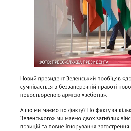
ФОТО: ПРЕСС-СЛУЖБА ПРЕЗИДЕНТА
Новий президент Зеленський пообіцяв «до
сумнівається в беззаперечній правоті ново
новоствореною армією «зеботів».
А що ми маємо по факту? По факту за кільк
Зеленського» ми маємо двох загиблих війсь
позицій та повне ігнорування загострення 