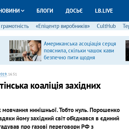
НОВИНИ
БЛОГИ
ДОСЬЄ
LB.LIVE
 грамотність
«Епіцентр виробників»
CultHub
Те
Американська асоціація серця
пояснила, скільки чашок кави
безпечно пити щодня
2019
, 16:51
інська коаліція західних
к мовчання нинішньої. Тобто нуль. Порошенко
авдяки йому західний світ об’єднався в єдиний
гадував про газові переговори РФ з