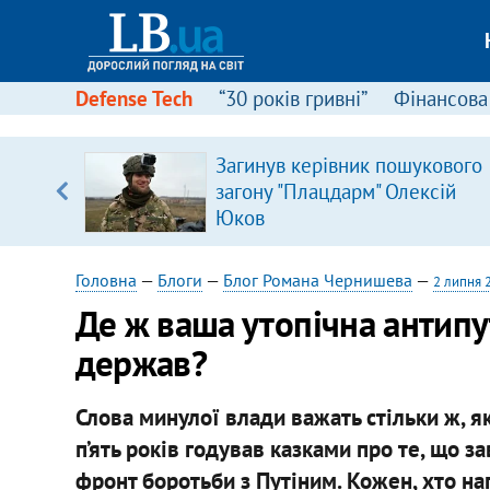
Defense Tech
“30 років гривні”
Фінансова
Загинув керівник пошукового
загону "Плацдарм" Олексій
вщині
Юков
і –
ах
Головна
—
Блоги
—
Блог Романа Чернишева
—
2 липня 
Де ж ваша утопічна антипут
держав?
Слова минулої влади важать стільки ж, я
п’ять років годував казками про те, що з
фронт боротьби з Путіним. Кожен, хто на