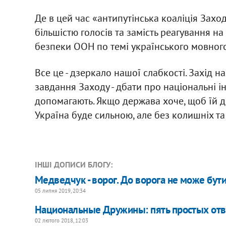
Де в цей час «антипутінська коаліція Захо
більшістю голосів та замість реагування на
безпеки ООН по темі українського мовного
Все це - дзеркало нашої слабкості. Захід н
завдання Заходу - дбати про національні і
допомагають. Якщо держава хоче, щоб їй д
Україна буде сильною, але без колишніх та
ІНШІ ДОПИСИ БЛОГУ:
Медведчук - ворог. До ворога не може бут
05 липня 2019, 20:34
Национальные Дружины: пять простых отв
02 лютого 2018, 12:03