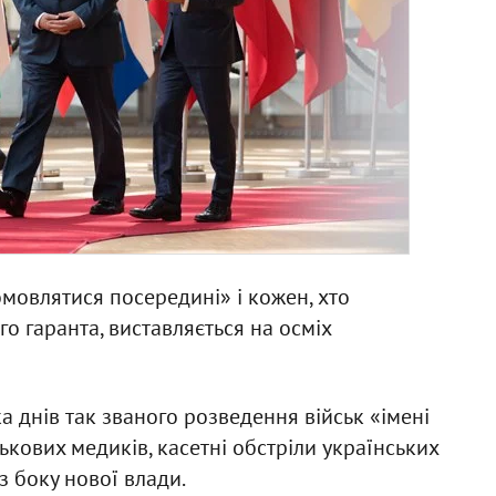
мовлятися посередині» і кожен, хто
го гаранта, виставляється на осміх
а днів так званого розведення військ «імені
кових медиків, касетні обстріли українських
з боку нової влади.