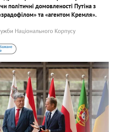
чи політичні домовленості Путіна з
«зрадофілом» та «агентом Кремля».
служби Національного Корпусу
 бажане
e