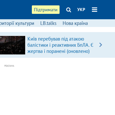
Підтримати
УКР
риторії культури
LB.talks
Нова країна
Київ перебував під атакою
балістики і реактивних БпЛА. Є
жертва і поранені (оновлено)
РЕКЛАМА