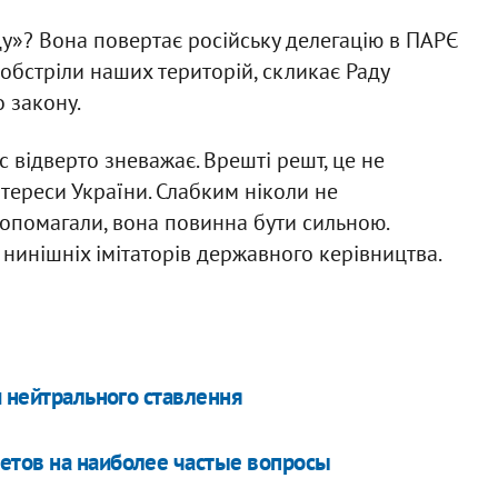
ду»? Вона повертає російську делегацію в ПАРЄ
 обстріли наших територій, скликає Раду
 закону.
ас відверто зневажає. Врешті решт, це не
нтереси України. Слабким ніколи не
опомагали, вона повинна бути сильною.
 нинішніх імітаторів державного керівництва.
и нейтрального ставлення
етов на наиболее частые вопросы