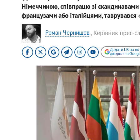
Німеччиною, співпрацю зі скандинавами 
французами або італійцями, таврувався 
, Керівник прес-
Роман Чернишев
Додати LB.ua як
джерело в Googl