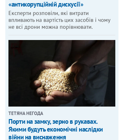
«антикорупційній дискусії»
Експерти розповіли, які витрати
впливають на вартість цих засобів і чому
не всі дрони можна порівнювати.
ТЕТЯНА НЕГОДА
Порти на замку, зерно в рукавах.
Якими будуть економічні наслідки
війни на виснаження