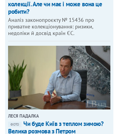
колекції. Але чи має і може вона це
робити?
Аналіз законопроєкту № 15436 про
приватне колекціонування: ризики,
недоліки й досвід країн ЄС.
ЛЕСЯ ПАДАЛКА
Чи буде Київ з теплом зимою?
ФОТО
Велика розмова з Петром