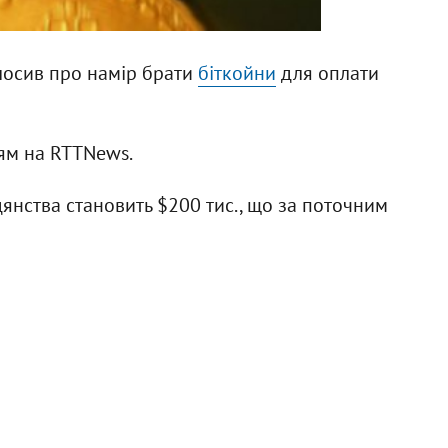
олосив про намір брати
біткойни
для оплати
ям на RTTNews.
дянства становить $200 тис., що за поточним