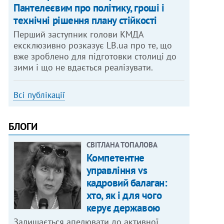
Пантелеєвим про політику, гроші і
технічні рішення плану стійкості
Перший заступник голови КМДА
ексклюзивно розказує LB.ua про те, що
вже зроблено для підготовки столиці до
зими і що не вдається реалізувати.
Всі публікації
БЛОГИ
СВІТЛАНА ТОПАЛОВА
Компетентне
управління vs
кадровий балаган:
хто, як і для чого
керує державою
Залишається апелювати до активної