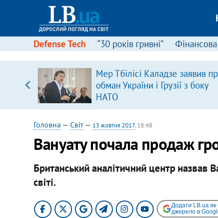
Defense Tech
“30 років гривні”
Фінансова
серця
Мер Тбілісі Каладзе заявив п
 кави
обман України і Грузії з боку
НАТО
Головна
—
Світ
—
13 жовтня 2017
, 18:48
Вануату почала продаж гро
Британський аналітичний центр назвав 
світі.
Додати LB.ua як
джерело в Googl