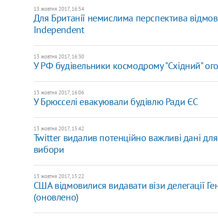
13 жовтня 2017, 16:54
Для Британії немислима перспектива відмови
Independent
13 жовтня 2017, 16:30
У РФ будівельники космодрому "Східний" ог
13 жовтня 2017, 16:06
У Брюсселі евакуювали будівлю Ради ЄС
13 жовтня 2017, 15:42
Twitter видалив потенційно важливі дані дл
вибори
13 жовтня 2017, 15:22
США відмовилися видавати візи делегації Г
(оновлено)