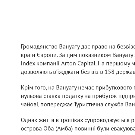
Громадянство Вануату дає право на безвізо
країн Європи. За цим показником Вануату 
Index компанії Arton Capital. На першому м
дозволяють в'їжджати без віз в 158 держав
Крім того, на Вануату немає прибуткового п
нульова ставка податку на прибуток підпри
чайові, попереджає Туристична служба Ван
Однак життя в тропіках супроводжується р
острова Оба (Амба) повинні були евакуюв