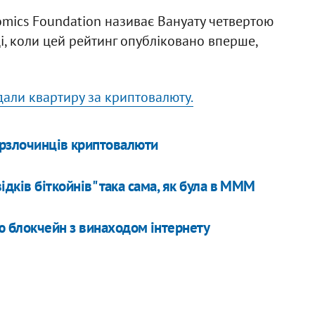
mics Foundation називає Вануату четвертою
і, коли цей рейтинг опубліковано вперше,
али квартиру за криптовалюту.
ерзлочинців криптовалюти
ідків біткойнів" така сама, як була в МММ
ю блокчейн з винаходом інтернету