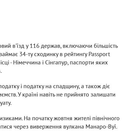
вий в'їзд у 116 держав, включаючи більшість
займає 34-ту сходинку в рейтингу Passport
ісці - Німеччина і Сінгапур, паспорти яких
.
одатку і податку на спадщину, а також діє
ємств. У країні навіть не прийнято залишати
уату.
изиками. На початку жовтня жителі північного
атися через виверження вулкана Манаро-Вуї.