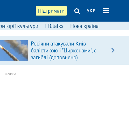
Підтримати
УКР
риторії культури
LB.talks
Нова країна
Росіяни атакували Київ
балістикою і "Цирконами", є
загиблі (доповнено)
РЕКЛАМА