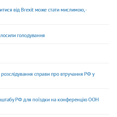
тися від Brexit може стати мислимою, -
олосили голодування
я розслідування справи про втручання РФ у
енштабу РФ для поїздки на конференцію ООН