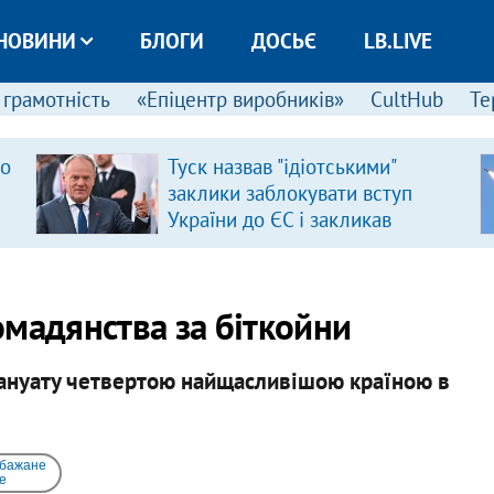
НОВИНИ
БЛОГИ
ДОСЬЄ
LB.LIVE
 грамотність
«Епіцентр виробників»
CultHub
Те
ро
Туск назвав "ідіотськими"
заклики заблокувати вступ
України до ЄС і закликав
припинити антиукраїнську
риторику
мадянства за біткойни
Вануату четвертою найщасливішою країною в
 бажане
e