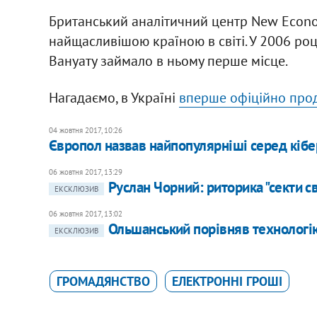
Британський аналітичний центр New Econo
найщасливішою країною в світі. У 2006 роц
Вануату займало в ньому перше місце.
Нагадаємо, в Україні
вперше офіційно прод
04 жовтня 2017, 10:26
Європол назвав найпопулярніші серед кіб
06 жовтня 2017, 13:29
Руслан Чорний: риторика "секти св
ЕКСКЛЮЗИВ
06 жовтня 2017, 13:02
Ольшанський порівняв технологі
ЕКСКЛЮЗИВ
ГРОМАДЯНСТВО
ЕЛЕКТРОННІ ГРОШІ