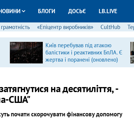
НОВИНИ
БЛОГИ
ДОСЬЄ
LB.LIVE
 грамотність
«Епіцентр виробників»
CultHub
Те
Київ перебував під атакою
балістики і реактивних БпЛА. Є
жертва і поранені (оновлено)
атягнутися на десятиліття, -
на-США"
уть почати скорочувати фінансову допомогу