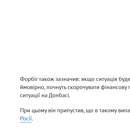
Форбіг також зазначив: якщо ситуація буд
ймовірно, почнуть скорочувати фінансову п
ситуації на Донбасі.
При цьому він припустив, що в такому випа
Росії
.