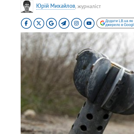
Юрій Михайлов
, журналіст
Додати LB.ua як
джерело в Googl