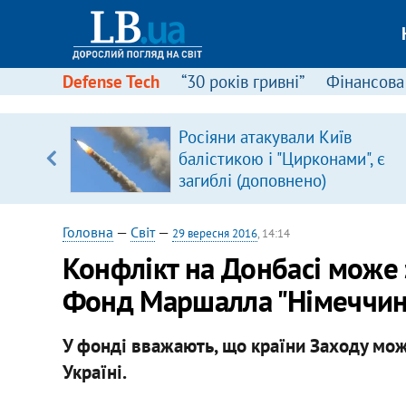
Defense Tech
“30 років гривні”
Фінансова
щодо
Росіяни атакували Київ
 у
балістикою і "Цирконами", є
ої ходи
загиблі (доповнено)
Головна
—
Світ
—
29 вересня 2016
, 14:14
Конфлікт на Донбасі може з
Фонд Маршалла "Німеччи
У фонді вважають, що країни Заходу мож
Україні.