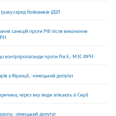
Іраку серед бойовиків ІДІЛ
вання санкцій проти РФ після виконання
ФРН
до контрпропаганди проти Росії, - МЗС ФРН
рів у Франції, - німецький депутат
причина, через яку люди втікають зі Сирії
вропу, - німецький депутат