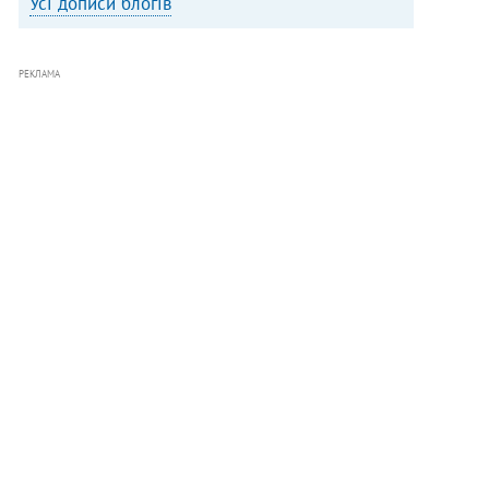
Усі дописи блогів
РЕКЛАМА