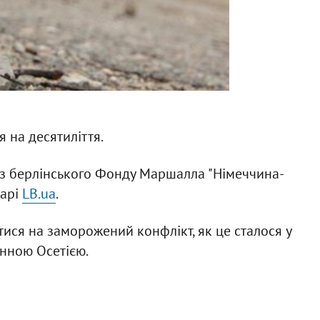
 на десятиліття.
з берлінського Фонду Маршалла "Німеччина-
тарі
LB.ua
.
тися на заморожений конфлікт, як це сталося у
енною Осетією.