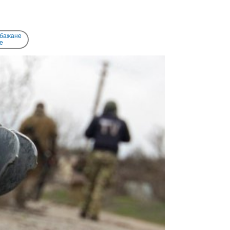
 бажане
e