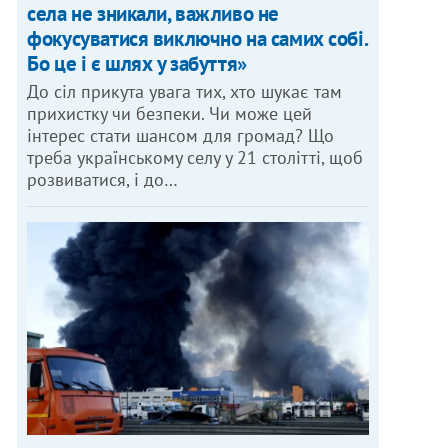
села не зникали, важливо не
фокусуватися виключно на самих собі.
Бо це і є шлях у забуття»
До сіл прикута увага тих, хто шукає там
прихистку чи безпеки. Чи може цей
інтерес стати шансом для громад? Що
треба українському селу у 21 столітті, щоб
розвиватися, і до…