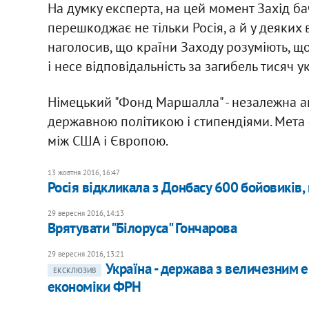
На думку експерта, на цей момент Захід б
перешкоджає не тільки Росія, а й у деяких 
наголосив, що країни Заходу розуміють, що
і несе відповідальність за загибель тисяч у
Німецький "Фонд Маршалла" - незалежна а
державною політикою і стипендіями. Мета 
між США і Європою.
13 жовтня 2016, 16:47
Росія відкликала з Донбасу 600 бойовиків,
29 вересня 2016, 14:13
Врятувати "Білоруса" Гончарова
29 вересня 2016, 13:21
Україна - держава з величезним е
ЕКСКЛЮЗИВ
економіки ФРН