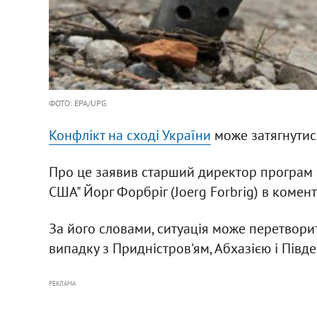
ФОТО: EPA/UPG
Конфлікт на сході України
може затягнутися
Про це заявив старший директор програм 
США" Йорг Форбріг (Joerg Forbrig) в комен
За його словами, ситуація може перетвори
випадку з Придністров'ям, Абхазією і Півд
РЕКЛАМА