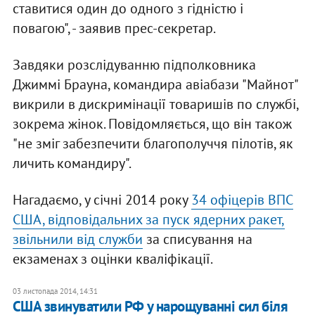
ставитися один до одного з гідністю і
повагою", - заявив прес-секретар.
Завдяки розслідуванню підполковника
Джиммі Брауна, командира авіабази "Майнот"
викрили в дискримінації товаришів по службі,
зокрема жінок. Повідомляється, що він також
"не зміг забезпечити благополуччя пілотів, як
личить командиру".
Нагадаємо, у січні 2014 року
34 офіцерів ВПС
США, відповідальних за пуск ядерних ракет,
звільнили від служби
за списування на
екзаменах з оцінки кваліфікації.
03 листопада 2014, 14:31
США звинуватили РФ у нарощуванні сил біля