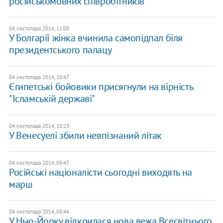
російськомовних співробітників
04 листопада 2014, 11:08
У Болгарії жінка вчинила самопідпал біля
президентського палацу
04 листопада 2014, 10:47
Єгипетські бойовики присягнули на вірність
"Ісламській державі"
04 листопада 2014, 10:23
У Венесуелі збили невпізнаний літак
04 листопада 2014, 09:47
Російські націоналісти сьогодні виходять на
марш
04 листопада 2014, 08:44
У Нью-Йорку відкрилася нова вежа Всесвітнього