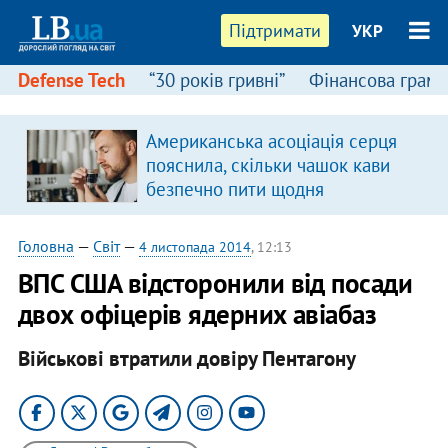
Підтримати
УКР
Defense Tech
“30 років гривні”
Фінансова грамо
Американська асоціація серця
пояснила, скільки чашок кави
безпечно пити щодня
Головна
—
Світ
—
4 листопада 2014
, 12:13
ВПС США відсторонили від посади
двох офіцерів ядерних авіабаз
Військові втратили довіру Пентагону