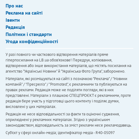
Про нас
Реклама на сайті
Івенти
Редакція
Політики і стандарти
Угода конфіденційності
У разі повного чи часткового відтворення матеріалів пряме
гіперпосилання на LB.ua обов'язкове! Передрук, копіювання,
відтворення або інше використання матеріалів, що містять посилання на
агентство "Українськi Новини" й "Українська Фото Група", заборонено.
Матеріали, які розміщуються на сайті з позначкою "Реклама" / "Новини
компаній" / "Пресреліз" / "Promoted", є рекламними та публікуються на
правах реклами. Редакція може не поділяти погляди, які в них
представлені. Матеріали з плашкою СПЕЦПРОЄКТ є рекламними, проте
редакція бере участь у підготовці цього контенту і поділяє думки,
висловлені у цих матеріалах.
Редакція не несе відповідальності за факти та оціночні судження,
оприлюднені у рекламних матеріалах. Згідно з українським
законодавством, відповідальність за зміст реклами несе рекламодавець.
Cуб'єкт у сфері онлайн-медіа; ідентифікатор медіа - R40-05097