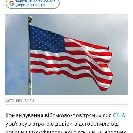
Додати LB.ua як бажане
джерело в Google
ФОТО: PROUSA.RU
Командування військово-повітряних сил
США
у зв'язку з втратою довіри відсторонило від
посади двох офіцерів, які служили на ядерних