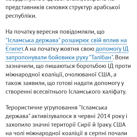
представників силових структур арабської
республіки.
На початку вересня повідомляли, що
"Ісламська держава" розширює свій вплив на
Єгипет
. А на початку жовтня свою
допомогу ІД
запропонували бойовики руху "Талібан"
. Вони
зазначили, що пишаються боротьбою ІД проти
міжнародної коаліції, очолюваної США, а
також заявили, що готові надати допомогу у
створенні всесвітнього Ісламського халіфату.
Терористичне угруповання "Ісламська
держава" активізувалося в червні 2014 року і
захопило значні території Сирії й Іраку. США
на чолі міжнародної коаліції в серпні почали