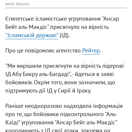
ФОТО: EPA/UPG
Єгипетське ісламістське угруповання "Ансар
Бейт аль-Макдіс" присягнуло на вірність
"Ісламській державі"
(ІД).
Про це повідомляє агентство
Рейтер
.
"Ми вирішили присягнути на вірність лідерові
ІД Абу Бакру аль-Багдаді", - йдеться в заяві
бойовиків. Окрім того, вони зазначили, що
підтримують дії ІД у Сирії й Іраку.
Раніше неодноразово надходила інформація
про те, що бойовики підконтрольного "Аль-
Каїді" угруповання "Ансар Бейт аль-Макдіс"
координують з ІД свої атаки, зокрема на