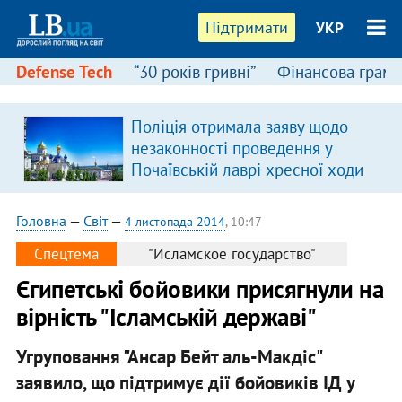
Підтримати
УКР
Defense Tech
“30 років гривні”
Фінансова грамо
Поліція отримала заяву щодо
незаконності проведення у
Почаївській лаврі хресної ходи
Головна
—
Світ
—
4 листопада 2014
, 10:47
Спецтема
"Исламское государство"
Єгипетські бойовики присягнули на
вірність "Ісламській державі"
Угруповання "Ансар Бейт аль-Макдіс"
заявило, що підтримує дії бойовиків ІД у