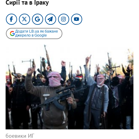
Сирії та в Іраку
Додати LB.ua як бажане
джерело в Google
боевики ИГ