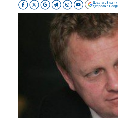
Додати LB.ua як
джерело в Googl