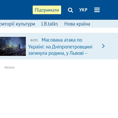
Підтримати
УКР
риторії культури
LB.talks
Нова країна
Масована атака по
ФОТО
Україні: на Дніпропетровщині
загинула родина, у Львові –
удар по багатоповерхівках
(доповнюється)
РЕКЛАМА