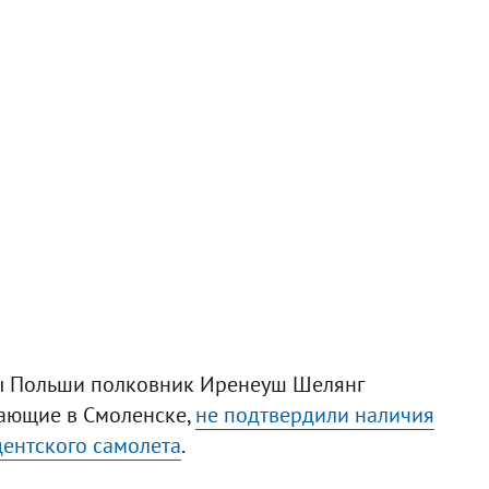
ры Польши полковник Иренеуш Шелянг
тающие в Смоленске,
не подтвердили наличия
дентского самолета
.