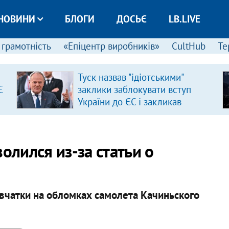
НОВИНИ
БЛОГИ
ДОСЬЄ
LB.LIVE
 грамотність
«Епіцентр виробників»
CultHub
Те
Туск назвав "ідіотськими"
Є
заклики заблокувати вступ
України до ЄС і закликав
припинити антиукраїнську
риторику
олился из-за статьи о
чатки на обломках самолета Качиньского