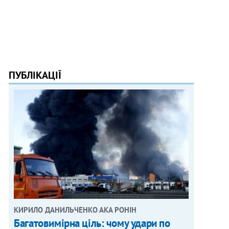
ПУБЛІКАЦІЇ
КИРИЛО ДАНИЛЬЧЕНКО АКА РОНІН
Багатовимірна ціль: чому удари по