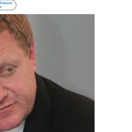
 бажане
e