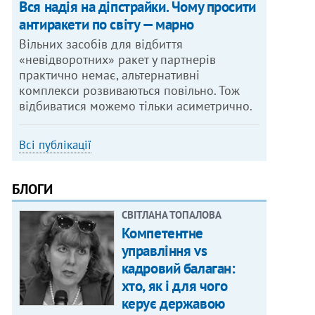
Вся надія на діпстрайки. Чому просити
антиракети по світу — марно
Вільних засобів для відбиття
«невідворотних» ракет у партнерів
практично немає, альтернативні
комплекси розвиваються повільно. Тож
відбиватися можемо тільки асиметрично.
Всі публікації
БЛОГИ
СВІТЛАНА ТОПАЛОВА
Компетентне
управління vs
кадровий балаган:
хто, як і для чого
керує державою