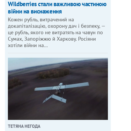
Wildberries стали важливою частиною
війни на виснаження
Кожен рубль, витрачений на
докапіталізацію, охорону дач і безпеку, —
це рубль, якого не витратять на чавун по
Сумах, Запоріжжю й Харкову. Росіяни
хотіли війни на…
ТЕТЯНА НЕГОДА