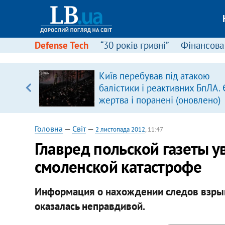
Defense Tech
“30 років гривні”
Фінансова
іцит»
Київ перебував під атакою
балістики і реактивних БпЛА. 
 далі з
жертва і поранені (оновлено)
Головна
—
Світ
—
2 листопада 2012
, 11:47
Главред польской газеты ув
смоленской катастрофе
Информация о нахождении следов взрыв
оказалась неправдивой.