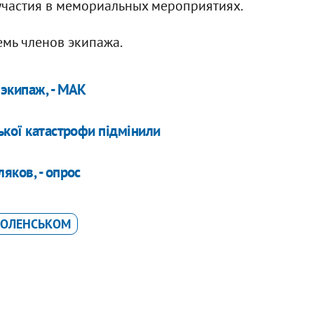
 участия в мемориальных мероприятиях.
емь членов экипажа.
экипаж, - МАК
ької катастрофи підмінили
яков, - опрос
МОЛЕНСЬКОМ