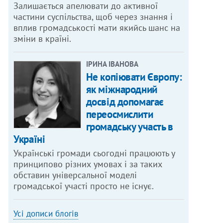
Залишається апелювати до активної
частини суспільства, щоб через знання і
вплив громадськості мати якийсь шанс на
зміни в країні.
ІРИНА ІВАНОВА
Не копіювати Європу:
як міжнародний
досвід допомагає
переосмислити
громадську участь в
Україні
Українські громади сьогодні працюють у
принципово різних умовах і за таких
обставин універсальної моделі
громадської участі просто не існує.
Усі дописи блогів