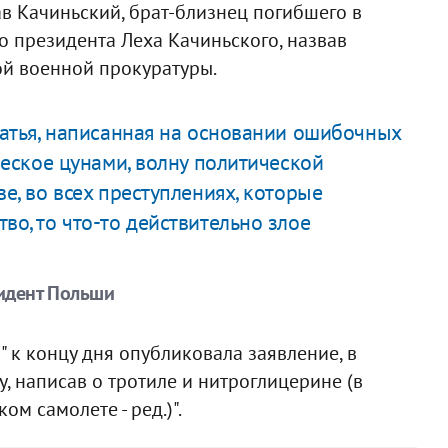
в Качиньский, брат-близнец погибшего в
 президента Леха Качиньского, назвав
й военной прокуратуры.
статья, написанная на основании ошибочных
ическое цунами, волну политической
ве, во всех преступлениях, которые
во, то что-то действительно злое
идент Польши
" к концу дня опубликовала заявление, в
, написав о тротиле и нитроглицерине (в
м самолете - ред.)".