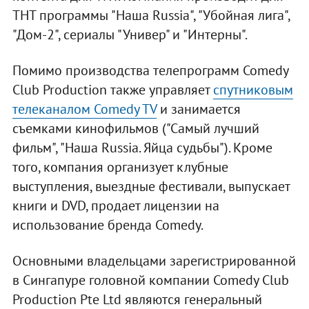
ТНТ программы "Наша Russia", "Убойная лига",
"Дом-2", сериалы "Универ" и "Интерны".
Помимо производства телепрограмм Comedy
Club Production также управляет
спутниковым
телеканалом Comedy TV
и занимается
съемками кинофильмов ("Самый лучший
фильм", "Наша Russia. Яйца судьбы"). Кроме
того, компания организует клубные
выступления, выездные фестивали, выпускает
книги и DVD, продает лицензии на
использование бренда Comedy.
Основными владельцами зарегистрированной
в Сингапуре головной компании Comedy Club
Production Pte Ltd являются генеральный