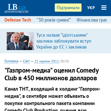
Підтримати
УКР
Defense Tech
“30 років гривні”
Фінансова грамо
Туск назвав "ідіотськими"
я
заклики заблокувати вступ
України до ЄС і закликав
припинити антиукраїнську
риторику
Головна
—
Світ
—
21 серпня 2011
, 00:30
"Газпром-медиа" оценил Comedy
Club в 450 миллионов долларов
Канал ТНТ, входящий в холдинг "Газпром-
медиа", в сентябре может объявить о
покупке контрольного пакета компании
Comedy Club Production, оценив всю