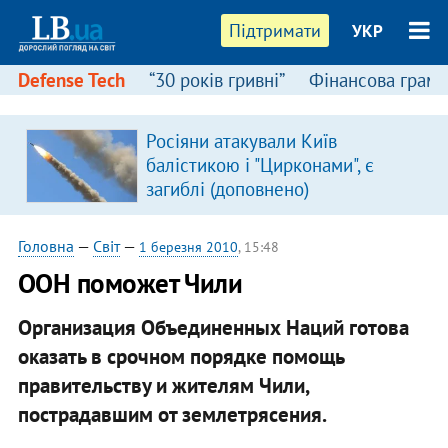
Підтримати
УКР
Defense Tech
“30 років гривні”
Фінансова грамо
Росіяни атакували Київ
в
балістикою і "Цирконами", є
загиблі (доповнено)
Головна
—
Світ
—
1 березня 2010
, 15:48
ООН поможет Чили
Организация Объединенных Наций готова
оказать в срочном порядке помощь
правительству и жителям Чили,
пострадавшим от землетрясения.