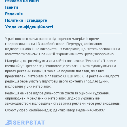
Реклама на сайті
Івенти
Редакція
Політики і стандарти
Угода конфіденційності
У разі повного чи часткового відтворення матеріалів пряме
гіперпосилання на LB.ua обов'язкове! Передрук, копіювання,
відтворення або інше використання матеріалів, що містять посилання на
агентство "Українськi Новини" й "Українська Фото Група", заборонено.
Матеріали, які розміщуються на сайті з позначкою "Реклама" / "Новини
компаній" / "Пресреліз" / "Promoted", є рекламними та публікуються на
правах реклами. Редакція може не поділяти погляди, які в них
представлені. Матеріали з плашкою СПЕЦПРОЄКТ є рекламними, проте
редакція бере участь у підготовці цього контенту і поділяє думки,
висловлені у цих матеріалах.
Редакція не несе відповідальності за факти та оціночні судження,
оприлюднені у рекламних матеріалах. Згідно з українським
законодавством, відповідальність за зміст реклами несе рекламодавець.
Cуб'єкт у сфері онлайн-медіа; ідентифікатор медіа - R40-05097