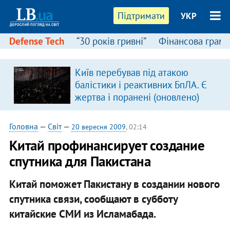
Підтримати
УКР
Defense Tech
“30 років гривні”
Фінансова грамо
Київ перебував під атакою
балістики і реактивних БпЛА. Є
жертва і поранені (оновлено)
Головна
—
Світ
—
20 вересня 2009
, 02:14
Китай профинансирует создание
спутника для Пакистана
Китай поможет Пакистану в создании нового
спутника связи, сообщают в субботу
китайские СМИ из Исламабада.