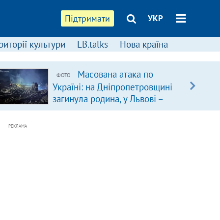
Підтримати
УКР
риторії культури
LB.talks
Нова країна
Масована атака по
ФОТО
Україні: на Дніпропетровщині
загинула родина, у Львові –
удар по багатоповерхівках
(доповнюється)
РЕКЛАМА