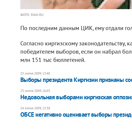
ФОТО: RIAN.RU
По последним данным ЦИК, ему отдали гол
Согласно киргизскому законодательству, к
победителем выборов, если он набрал боле
млн 151 тыс бюллетеней.
23 липня 2009, 13:40
Выборы президента Киргизии признаны с
23 липня 2009, 16:03
Недовольная выборами киргизская оппози
24 липня 2009, 13:38
ОБСЕ негативно оценивает выборы презид