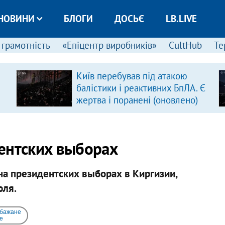
НОВИНИ
БЛОГИ
ДОСЬЄ
LB.LIVE
 грамотність
«Епіцентр виробників»
CultHub
Те
Київ перебував під атакою
балістики і реактивних БпЛА. Є
жертва і поранені (оновлено)
ентских выборах
а президентских выборах в Киргизии,
юля.
 бажане
e