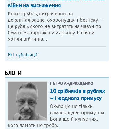
війни на виснаження
Кожен рубль, витрачений на
докапіталізацію, охорону дач і безпеку, —
це рубль, якого не витратять на чавун по
Сумах, Запоріжжю й Харкову. Росіяни
хотіли війни на…
Всі публікації
БЛОГИ
ПЕТРО АНДРЮЩЕНКО
10 срібняків в рублях
– і жодного примусу
Окупація не тільки
ламає людей примусом.
Вона ще й купує тих,
кого ламати не треба.