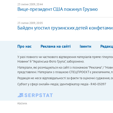
23 липня 2009, 20:44
Вице-президент США покинул Грузию
23 липня 2009, 20:05
Байден угостил грузинских детей конфетам
Про нас
Реклама на сайті
Івенти
Редакц
У разі повного чи часткового відтворення матеріалів пряме гіперпо
Новини" й "Українська Фото Група", заборонено.
Матеріали, які розміщуються на сайті з позначкою "Реклама" / "Нови
представлені. Матеріали з плашкою СПЕЦПРОЄКТ є рекламними, проте
Редакція не несе відповідальності за факти та оціночні судження,
Cуб'єкт у сфері онлайн-медіа; ідентифікатор медіа - R40-05097
РЕКЛАМА