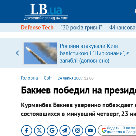
Defense Tech
“30 років гривні”
Фінансова
серця
Росіяни атакували Київ
 кави
балістикою і "Цирконами", є
загиблі (доповнено)
Головна
—
Світ
—
24 липня 2009
, 12:00
Бакиев победил на презид
Курманбек Бакиев уверенно побеждает н
состоявшихся в минувший четверг, 23 и
Додати LB.ua як
джерело в Googl