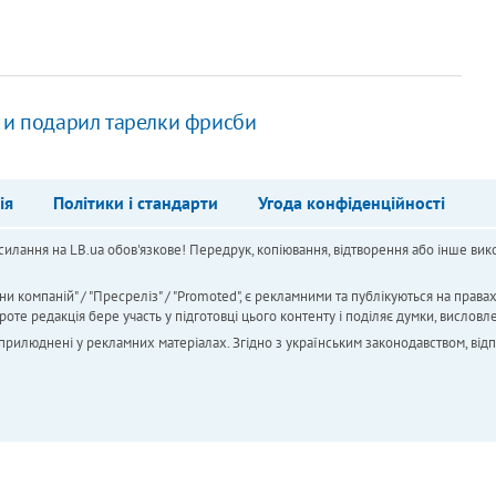
и и подарил тарелки фрисби
ія
Політики і стандарти
Угода конфіденційності
силання на LB.ua обов'язкове! Передрук, копіювання, відтворення або інше вико
ни компаній" / "Пресреліз" / "Promoted", є рекламними та публікуються на права
 редакція бере участь у підготовці цього контенту і поділяє думки, висловле
 оприлюднені у рекламних матеріалах. Згідно з українським законодавством, від