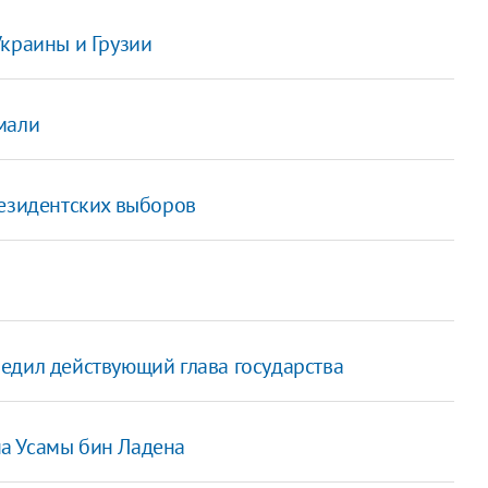
Украины и Грузии
мали
резидентских выборов
едил действующий глава государства
а Усамы бин Ладена