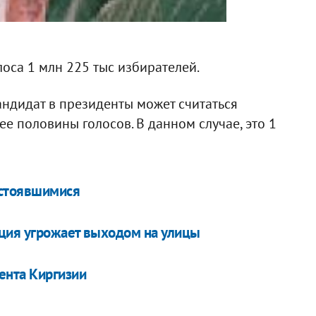
оса 1 млн 225 тыс избирателей.
андидат в президенты может считаться
е половины голосов. В данном случае, это 1
остоявшимися
ция угрожает выходом на улицы
ента Киргизии