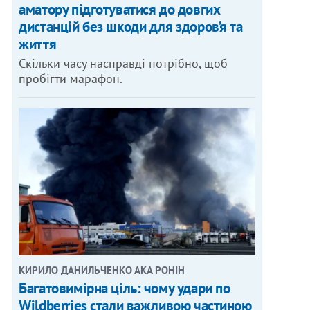
аматору підготуватися до довгих
дистанцій без шкоди для здоров’я та
життя
Скільки часу насправді потрібно, щоб
пробігти марафон.
КИРИЛО ДАНИЛЬЧЕНКО АКА РОНІН
Багатовимірна ціль: чому удари по
Wildberries стали важливою частиною