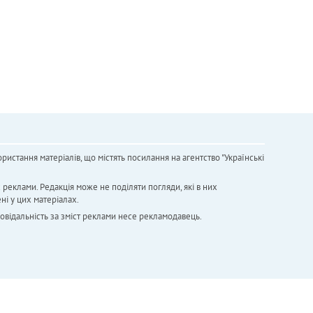
ристання матеріалів, що містять посилання на агентство "Українськi
х реклами. Редакція може не поділяти погляди, які в них
ні у цих матеріалах.
повідальність за зміст реклами несе рекламодавець.