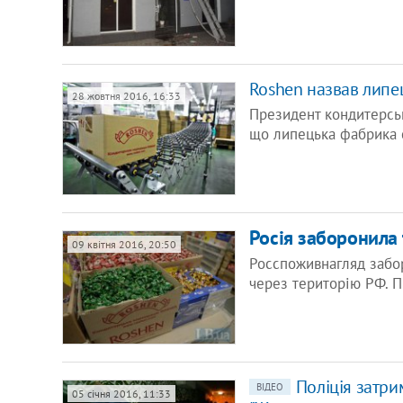
Roshen назвав липе
28 жовтня 2016, 16:33
Президент кондитерськ
що липецька фабрика 
Росія заборонила 
09 квітня 2016, 20:50
Росспоживнагляд забор
через територію РФ. П
Поліція затри
ВІДЕО
05 січня 2016, 11:33