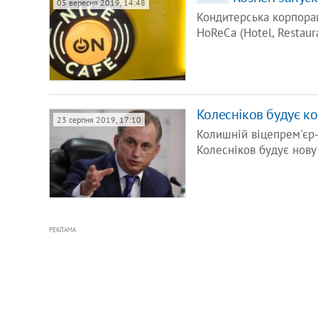
05 вересня 2019, 14:48
Кондитерська корпора
HoReCa (Hotel, Restaur
Колесніков будує к
23 серпня 2019, 17:10
Колишній віцепрем'єр-
Колесніков будує нову
РЕКЛАМА