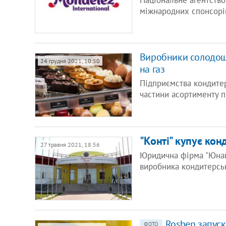
Національне агентство
міжнародних спонсорі
Виробники солодощі
24 грудня 2021, 10:50
на газ
Підприємства кондите
частини асортименту п
"Конті" купує кон
27 травня 2021, 18:56
Юридична фірма "Юнайт
виробника кондитерськ
Roshen запуск
ФОТО