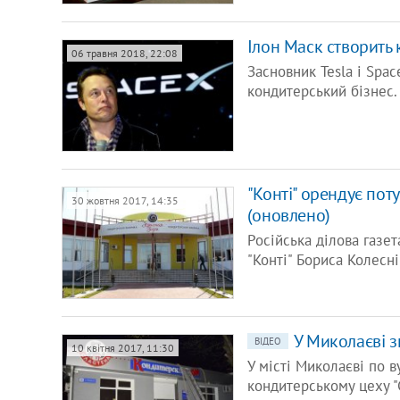
Ілон Маск створить
06 травня 2018, 22:08
Засновник Tesla і Spa
кондитерський бізнес. 
"Конті" орендує пот
30 жовтня 2017, 14:35
(оновлено)
Російська ділова газе
"Конті" Бориса Колесн
У Миколаєві з
ВІДЕО
10 квітня 2017, 11:30
У місті Миколаєві по 
кондитерському цеху "