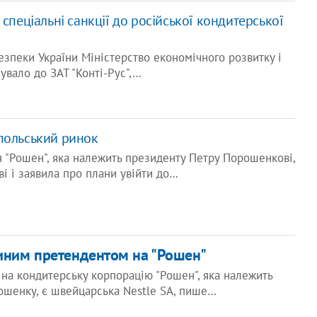
 спеціальні санкції до російської кондитерської
зпеки України Міністерство економічного розвитку і
сувало до ЗАТ "Конті-Рус",…
польський ринок
 "Рошен", яка належить президенту Петру Порошенкові,
ві і заявила про плани увійти до…
диним претендентом на "Рошен"
на кондитерську корпорацію "Рошен", яка належить
ошенку, є швейцарська Nestle SA, пише…