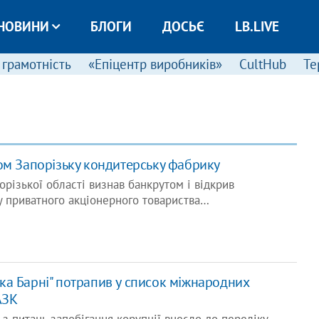
НОВИНИ
БЛОГИ
ДОСЬЄ
LB.LIVE
 грамотність
«Епіцентр виробників»
CultHub
Те
ом ​Запорізьку кондитерську фабрику
орізької області визнав банкрутом і відкрив
у приватного акціонерного товариства…
а Барні" потрапив у список міжнародних
АЗК