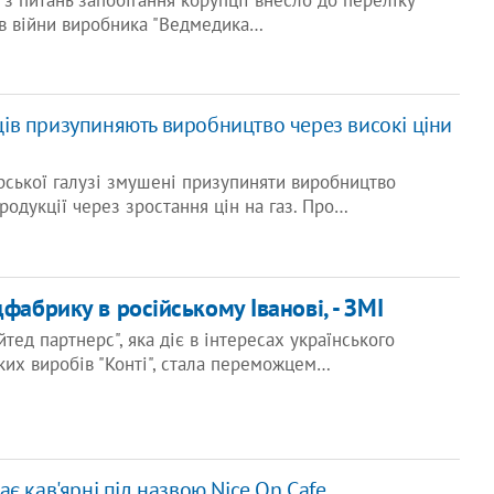
 з питань запобігання корупції внесло до переліку
в війни виробника "Ведмедика…
в призупиняють виробництво через високі ціни
рської галузі змушені призупиняти виробництво
родукції через зростання цін на газ. Про…
дфабрику в російському Іванові, - ЗМІ
ед партнерс", яка діє в інтересах українського
их виробів "Конті", стала переможцем…
ає кав'ярні під назвою Nice On Cafe