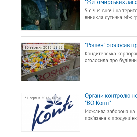
"Житомирських лас
5 січня вночі на тери
виникла сутичка між г
"Рошен" оголосив п
10 вересня 2015, 11:55
Кондитерська корпора
оголосила про будівни
Органи контролю не 
31 серпня 2015, 14:32
"ВО Конті"
Можлива заборона на п
пов'язана з продукціє