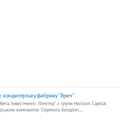
ує кондитерську фабрику "Ярич"
бета Інвестментс Лімітед" з групи Horizon Capital
прською компанією "Сермола Холдінгс…