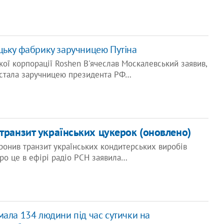
цьку фабрику заручницею Путіна
ої корпорації Roshen В'ячеслав Москалевський заявив,
стала заручницею президента РФ…
транзит українських цукерок (оновлено)
онив транзит українських кондитерських виробів
ро це в ефірі радіо РСН заявила…
мала 134 людини під час сутички на