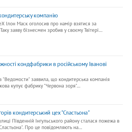
 кондитерську компанію
ceX Ілон Маск оголосив про намір взятися за
Таку заяву бізнесмен зробив у своєму Твітері…
ужності кондфабрики в російському Іванові
та "Ведомости" заявила, що кондитерська компанія
ікова купує фабрику "Червона зоря"…
горів кондитерський цех "Сластьона"
вулиці Південній Інгульського району сталася пожежа в
Сластьона". Про це повідомляють на…