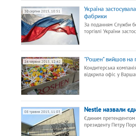
Україна застосувала
30 серпня 2015, 10:51
фабрики
За поданням Служби бе
торгівлі України засто
"Рошен" вийшов на 
24 червня 2015, 12:42
Кондитерська компанія
відкрила офіс у Варша
Nestle назвали є
08 травня 2015, 11:03
Єдиним претендентом 
президенту Петру Пор