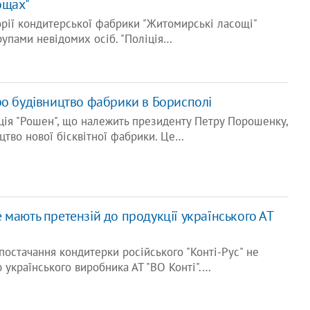
ощах"
торії кондитерської фабрики "Житомирські ласощі"
рупами невідомих осіб. "Поліція…
ро будівництво фабрики в Борисполі
ція "Рошен", що належить президенту Петру Порошенку,
цтво нової бісквітної фабрики. Це…
мають претензій до продукції українського АТ
остачання кондитерки російського "Конті-Рус" не
ю українського виробника АТ "ВО Конті".…