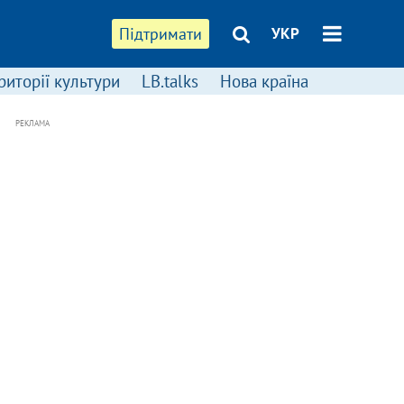
Підтримати
УКР
риторії культури
LB.talks
Нова країна
РЕКЛАМА