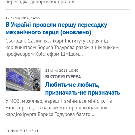
пересадка донорських органів.…
12 липня 2016, 14:55
В Україні провели першу пересадку
механічного серця (оновлено)
Сьогодні, 12 липня, лікарі Інституту серця під
керівництвом Бориса Тодурова разом з німецьким
професором Крістофом Шмідом…
28 січня 2016, 10:40
ВІКТОРІЯ ҐУЕРРА
Любить-не любить,
призначать-не призначать
У МОЗ, можливо, нарешті зміниться міністр. І в
міністерстві, і в парламенті про призначення
кардіохірурга Бориса Тодурова багато…
21 січня 2016, 17:41