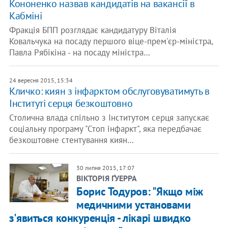
Кононенко назвав кандидатів на вакансії в
Кабміні
Фракція БПП розглядає кандидатуру Віталія
Ковальчука на посаду першого віце-прем'єр-міністра,
Павла Рябікіна - на посаду міністра…
24 вересня 2015, 15:34
Кличко: киян з інфарктом обслуговуватимуть в
Інституті серця безкоштовно
Столична влада спільно з Інститутом серця запускає
соціальну програму "Стоп інфаркт", яка передбачає
безкоштовне стентування киян…
30 липня 2015, 17:07
ВІКТОРІЯ ҐУЕРРА
Борис Тодуров: "Якщо між
медичними установами
з'явиться конкуренція - лікарі швидко