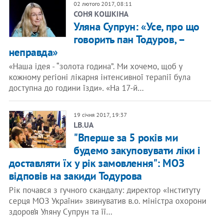
02 лютого 2017, 08:11
СОНЯ КОШКІНА
​Уляна Супрун: «Усе, про що
говорить пан Тодуров, –
неправда»
«Наша ідея - “золота година”. Ми хочемо, щоб у
кожному регіоні лікарня інтенсивної терапії була
доступна до години їзди». «На 17-й…
19 січня 2017, 19:37
LB.UA
"Вперше за 5 років ми
будемо закуповувати ліки і
доставляти їх у рік замовлення": МОЗ
відповів на закиди Тодурова
Рік почався з гучного скандалу: директор «Інституту
серця МОЗ України» звинуватив в.о. міністра охорони
здоров’я Уляну Супрун та її…