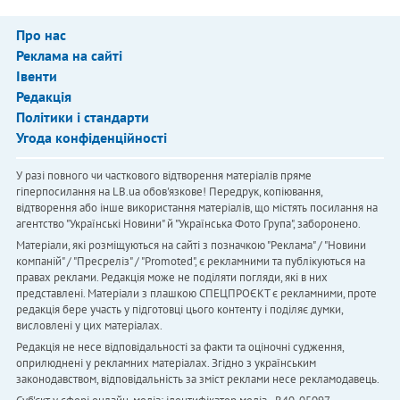
Про нас
Реклама на сайті
Івенти
Редакція
Політики і стандарти
Угода конфіденційності
У разі повного чи часткового відтворення матеріалів пряме
гіперпосилання на LB.ua обов'язкове! Передрук, копіювання,
відтворення або інше використання матеріалів, що містять посилання на
агентство "Українськi Новини" й "Українська Фото Група", заборонено.
Матеріали, які розміщуються на сайті з позначкою "Реклама" / "Новини
компаній" / "Пресреліз" / "Promoted", є рекламними та публікуються на
правах реклами. Редакція може не поділяти погляди, які в них
представлені. Матеріали з плашкою СПЕЦПРОЄКТ є рекламними, проте
редакція бере участь у підготовці цього контенту і поділяє думки,
висловлені у цих матеріалах.
Редакція не несе відповідальності за факти та оціночні судження,
оприлюднені у рекламних матеріалах. Згідно з українським
законодавством, відповідальність за зміст реклами несе рекламодавець.