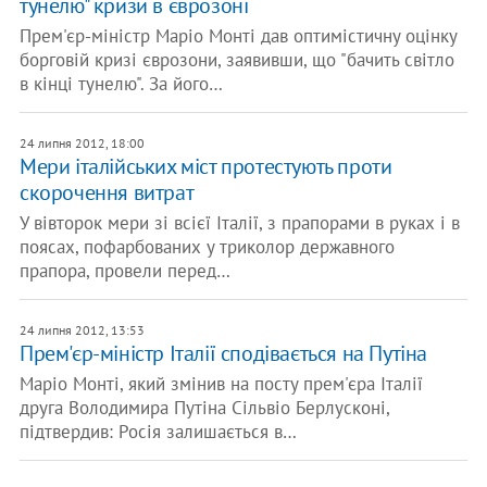
тунелю" кризи в єврозоні
Прем'єр-міністр Маріо Монті дав оптимістичну оцінку
борговій кризі єврозони, заявивши, що "бачить світло
в кінці тунелю". За його…
24 липня 2012, 18:00
Мери італійських міст протестують проти
скорочення витрат
У вівторок мери зі всієї Італії, з прапорами в руках і в
поясах, пофарбованих у триколор державного
прапора, провели перед…
24 липня 2012, 13:53
Прем'єр-міністр Італії сподівається на Путіна
Маріо Монті, який змінив на посту прем'єра Італії
друга Володимира Путіна Сільвіо Берлусконі,
підтвердив: Росія залишається в…