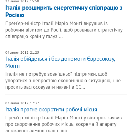
23 липня 2012, 15:58
Італія розширить енергетичну співпрацю з
Росією
Прем'єр-міністр Італії Маріо Монті вирушив із
робочим візитом до Росії, щоб розвивати стратегічну
співпрацю країн у галузі…
04 липня 2012, 21:25
Італія обійдеться і без допомоги Євросоюзу, -
Монті
Італія не потребує зовнішньої підтримки, щоб
упоратися з непростою економічною ситуацією, і не
просить застосовувати наявні в ЄС…
03 липня 2012, 17:37
Італія прагне скоротити робочі місця
Прем'єр-міністр Італії Маріо Монті у вівторок заявив
про скорочення робочих місць, зокрема й апарату
державної адміністрації, що…