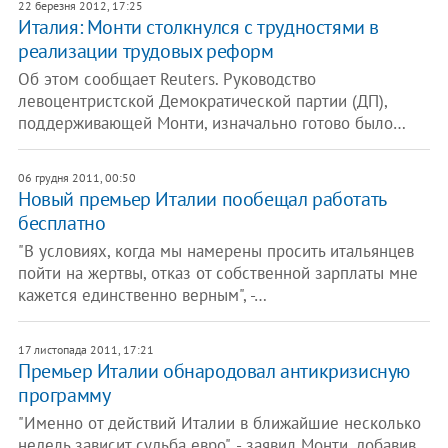
22 березня 2012, 17:25
​Италия: Монти столкнулся с трудностями в
реализации трудовых реформ
Об этом сообщает Reuters. Руководство
левоцентристской Демократической партии (ДП),
поддерживающей Монти, изначально готово было…
06 грудня 2011, 00:50
Новый премьер Италии пообещал работать
бесплатно
"В условиях, когда мы намерены просить итальянцев
пойти на жертвы, отказ от собственной зарплаты мне
кажется единственно верным", -…
17 листопада 2011, 17:21
Премьер Италии обнародовал антикризисную
программу
"Именно от действий Италии в ближайшие несколько
недель зависит судьба евро", - заявил Монти, добавив,