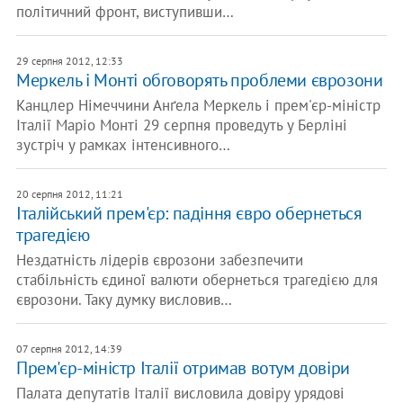
політичний фронт, виступивши…
29 серпня 2012, 12:33
Меркель і Монті обговорять проблеми єврозони
Канцлер Німеччини Анґела Меркель і прем'єр-міністр
Італії Маріо Монті 29 серпня проведуть у Берліні
зустріч у рамках інтенсивного…
20 серпня 2012, 11:21
Італійський прем'єр: падіння євро обернеться
трагедією
Нездатність лідерів єврозони забезпечити
стабільність єдиної валюти обернеться трагедією для
єврозони. Таку думку висловив…
07 серпня 2012, 14:39
Прем'єр-міністр Італії отримав вотум довіри
Палата депутатів Італії висловила довіру урядові