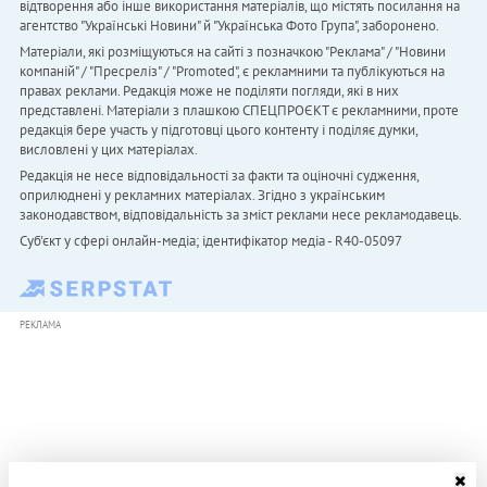
відтворення або інше використання матеріалів, що містять посилання на
агентство "Українськi Новини" й "Українська Фото Група", заборонено.
Матеріали, які розміщуються на сайті з позначкою "Реклама" / "Новини
компаній" / "Пресреліз" / "Promoted", є рекламними та публікуються на
правах реклами. Редакція може не поділяти погляди, які в них
представлені. Матеріали з плашкою СПЕЦПРОЄКТ є рекламними, проте
редакція бере участь у підготовці цього контенту і поділяє думки,
висловлені у цих матеріалах.
Редакція не несе відповідальності за факти та оціночні судження,
оприлюднені у рекламних матеріалах. Згідно з українським
законодавством, відповідальність за зміст реклами несе рекламодавець.
Cуб'єкт у сфері онлайн-медіа; ідентифікатор медіа - R40-05097
РЕКЛАМА