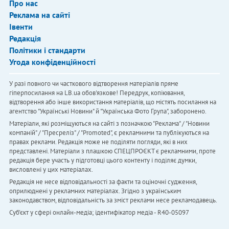
Про нас
Реклама на сайті
Івенти
Редакція
Політики і стандарти
Угода конфіденційності
У разі повного чи часткового відтворення матеріалів пряме
гіперпосилання на LB.ua обов'язкове! Передрук, копіювання,
відтворення або інше використання матеріалів, що містять посилання на
агентство "Українськi Новини" й "Українська Фото Група", заборонено.
Матеріали, які розміщуються на сайті з позначкою "Реклама" / "Новини
компаній" / "Пресреліз" / "Promoted", є рекламними та публікуються на
правах реклами. Редакція може не поділяти погляди, які в них
представлені. Матеріали з плашкою СПЕЦПРОЄКТ є рекламними, проте
редакція бере участь у підготовці цього контенту і поділяє думки,
висловлені у цих матеріалах.
Редакція не несе відповідальності за факти та оціночні судження,
оприлюднені у рекламних матеріалах. Згідно з українським
законодавством, відповідальність за зміст реклами несе рекламодавець.
Cуб'єкт у сфері онлайн-медіа; ідентифікатор медіа - R40-05097