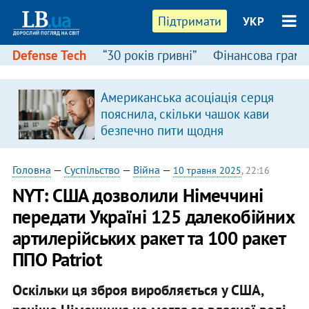
Підтримати
УКР
Defense Tech
“30 років гривні”
Фінансова грамо
:
Американська асоціація серця
пояснила, скільки чашок кави
безпечно пити щодня
Головна
—
Суспільство
—
Війна
—
10 травня 2025
, 22:16
NYT: США дозволили Німеччині
передати Україні 125 далекобійних
артилерійських ракет та 100 ракет
ППО Patriot
Оскільки ця зброя виробляється у США,