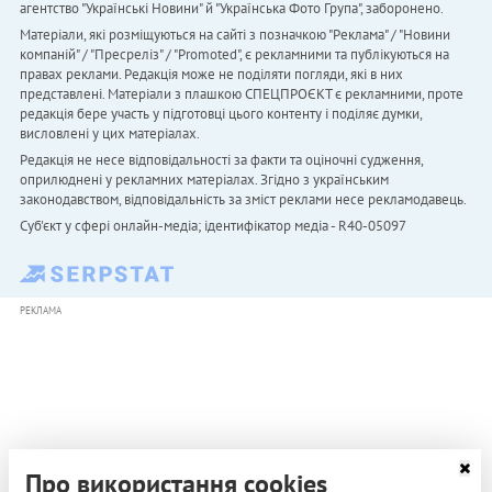
агентство "Українськi Новини" й "Українська Фото Група", заборонено.
Матеріали, які розміщуються на сайті з позначкою "Реклама" / "Новини
компаній" / "Пресреліз" / "Promoted", є рекламними та публікуються на
правах реклами. Редакція може не поділяти погляди, які в них
представлені. Матеріали з плашкою СПЕЦПРОЄКТ є рекламними, проте
редакція бере участь у підготовці цього контенту і поділяє думки,
висловлені у цих матеріалах.
Редакція не несе відповідальності за факти та оціночні судження,
оприлюднені у рекламних матеріалах. Згідно з українським
законодавством, відповідальність за зміст реклами несе рекламодавець.
Cуб'єкт у сфері онлайн-медіа; ідентифікатор медіа - R40-05097
РЕКЛАМА
Про використання cookies