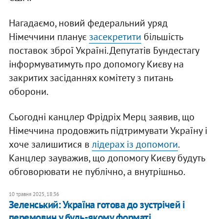
Нагадаємо, новий федеральний уряд
Німеччини планує
засекретити
більшість
поставок зброї Україні. Депутатів Бундестагу
інформуватимуть про допомогу Києву на
закритих засіданнях комітету з питань
оборони.
Сьогодні канцлер Фрідріх Мерц заявив, що
Німеччина продовжить підтримувати Україну і
хоче залишитися в
лідерах із допомоги
.
Канцлер зауважив, що допомогу Києву будуть
обговорювати не публічно, а внутрішньо.
10 травня 2025, 18:36
Зеленський: Україна готова до зустрічей і
перемовин у будь-якому форматі