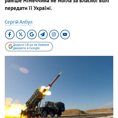
раніше Німеччина не могла за власної волі
передати її Україні.
Сергій Албул
Додати LB.ua як бажане
джерело в Google