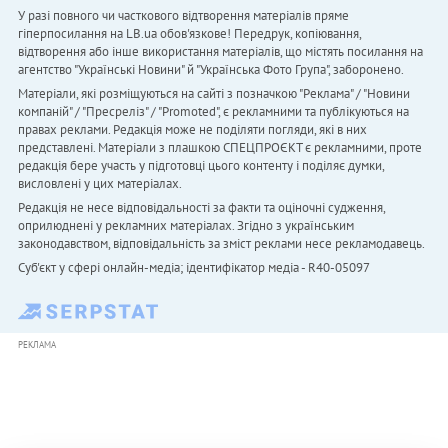
У разі повного чи часткового відтворення матеріалів пряме
гіперпосилання на LB.ua обов'язкове! Передрук, копіювання,
відтворення або інше використання матеріалів, що містять посилання на
агентство "Українськi Новини" й "Українська Фото Група", заборонено.
Матеріали, які розміщуються на сайті з позначкою "Реклама" / "Новини
компаній" / "Пресреліз" / "Promoted", є рекламними та публікуються на
правах реклами. Редакція може не поділяти погляди, які в них
представлені. Матеріали з плашкою СПЕЦПРОЄКТ є рекламними, проте
редакція бере участь у підготовці цього контенту і поділяє думки,
висловлені у цих матеріалах.
Редакція не несе відповідальності за факти та оціночні судження,
оприлюднені у рекламних матеріалах. Згідно з українським
законодавством, відповідальність за зміст реклами несе рекламодавець.
Cуб'єкт у сфері онлайн-медіа; ідентифікатор медіа - R40-05097
РЕКЛАМА