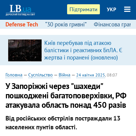
Підтримати
УКР
Defense Tech
“30 років гривні”
Фінансова грамо
Київ перебував під атакою
балістики і реактивних БпЛА. Є
жертва і поранені (оновлено)
Головна
—
Суспільство
—
Війна
—
24 квітня 2025
, 08:07
У Запоріжжі через "шахеди"
пошкоджені багатоповерхівки, РФ
атакувала область понад 450 разів
Від російських обстрілів постраждали 13
населених пунтів області.