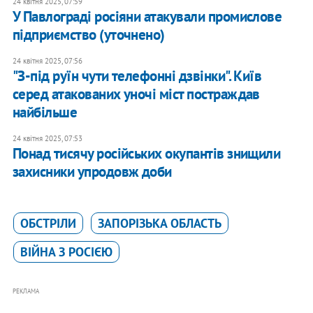
24 квітня 2025, 07:59
У Павлограді росіяни атакували промислове
підприємство (уточнено)
24 квітня 2025, 07:56
"З-під руїн чути телефонні дзвінки". Київ
серед атакованих уночі міст постраждав
найбільше
24 квітня 2025, 07:53
​Понад тисячу російських окупантів знищили
захисники упродовж доби
ОБСТРІЛИ
ЗАПОРІЗЬКА ОБЛАСТЬ
ВІЙНА З РОСІЄЮ
РЕКЛАМА