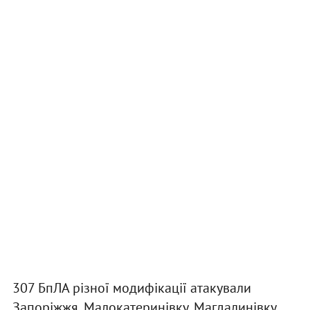
307 БпЛА різної модифікації атакували
Запоріжжя, Малокатеринівку, Магдалинівку,