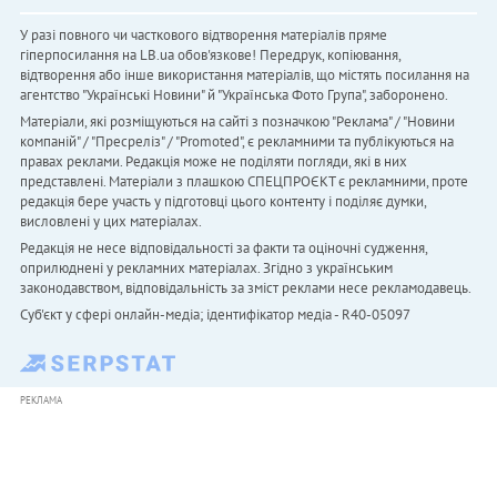
У разі повного чи часткового відтворення матеріалів пряме
гіперпосилання на LB.ua обов'язкове! Передрук, копіювання,
відтворення або інше використання матеріалів, що містять посилання на
агентство "Українськi Новини" й "Українська Фото Група", заборонено.
Матеріали, які розміщуються на сайті з позначкою "Реклама" / "Новини
компаній" / "Пресреліз" / "Promoted", є рекламними та публікуються на
правах реклами. Редакція може не поділяти погляди, які в них
представлені. Матеріали з плашкою СПЕЦПРОЄКТ є рекламними, проте
редакція бере участь у підготовці цього контенту і поділяє думки,
висловлені у цих матеріалах.
Редакція не несе відповідальності за факти та оціночні судження,
оприлюднені у рекламних матеріалах. Згідно з українським
законодавством, відповідальність за зміст реклами несе рекламодавець.
Cуб'єкт у сфері онлайн-медіа; ідентифікатор медіа - R40-05097
РЕКЛАМА