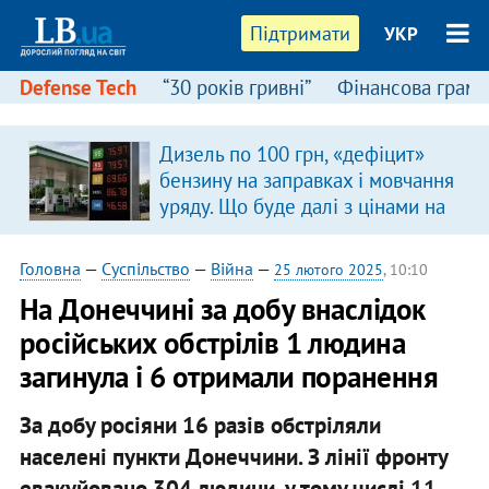
Підтримати
УКР
Defense Tech
“30 років гривні”
Фінансова грамо
Дизель по 100 грн, «дефіцит»
бензину на заправках і мовчання
уряду. Що буде далі з цінами на
пальне?
Головна
—
Суспільство
—
Війна
—
25 лютого 2025
, 10:10
На Донеччині за добу внаслідок
російських обстрілів 1 людина
загинула і 6 отримали поранення
За добу росіяни 16 разів обстріляли
населені пункти Донеччини. З лінії фронту
евакуйовано 304 людини, у тому числі 11