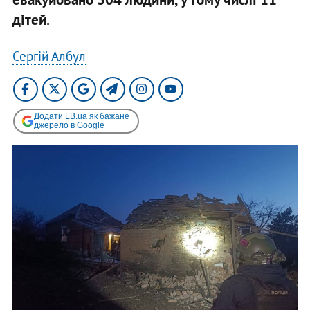
дітей.
Сергій Албул
Додати LB.ua як бажане
джерело в Google