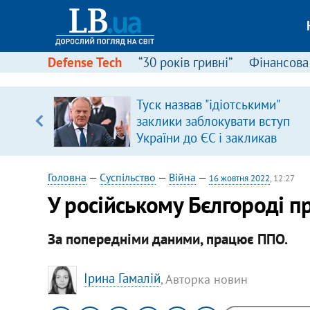
Defense Tech
“30 років гривні”
Фінансова
ою
Туск назвав "ідіотськими"
пЛА. Є
заклики заблокувати вступ
лено)
України до ЄС і закликав
припинити антиукраїнську
риторику
Головна
—
Суспільство
—
Війна
—
16 жовтня 2022
, 12:27
У російському Бєлгороді п
За попередніми даними, працює ППО.
Ірина Гамалій
, Авторка новин