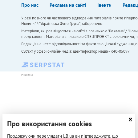
Про нас
Реклама на сайті
Івенти
Редакц
У разі повного чи часткового відтворення матеріалів пряме гіперпо
Новини" й "Українська Фото Група", заборонено.
Матеріали, які розміщуються на сайті з позначкою "Реклама" / "Нови
представлені. Матеріали з плашкою СПЕЦПРОЄКТ є рекламними, проте
Редакція не несе відповідальності за факти та оціночні судження,
Cуб'єкт у сфері онлайн-медіа; ідентифікатор медіа - R40-05097
РЕКЛАМА
Про використання cookies
Продовжуючи переглядати LB.ua ви підтверджуєте, що