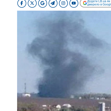
Додати LB.ua як
джерело в Googl