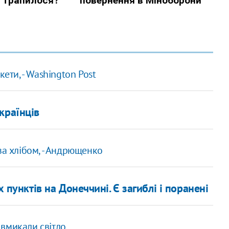
ети, - Washington Post
країнців
за хлібом, - Андрющенко
 пунктів на Донеччині. Є загиблі і поранені
вмикали світло