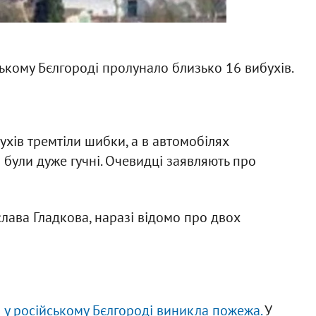
ському Бєлгороді пролунало близько 16 вибухів.
ухів тремтіли шибки, а в автомобілях
в були дуже гучні. Очевидці заявляють про
лава Гладкова, наразі відомо про двох
ї у російському Бєлгороді виникла пожежа.
У