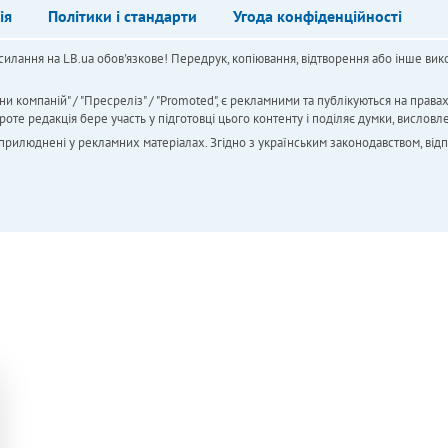
ія
Політики і стандарти
Угода конфіденційності
силання на LB.ua обов'язкове! Передрук, копіювання, відтворення або інше вико
ни компаній" / "Пресреліз" / "Promoted", є рекламними та публікуються на права
 редакція бере участь у підготовці цього контенту і поділяє думки, висловле
 оприлюднені у рекламних матеріалах. Згідно з українським законодавством, від