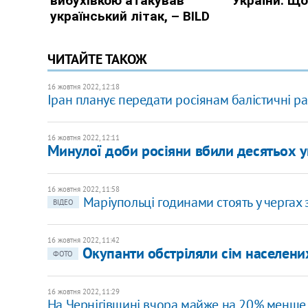
ЧИТАЙТЕ ТАКОЖ
16 жовтня 2022, 12:18
Іран планує передати росіянам балістичні рак
16 жовтня 2022, 12:11
Минулої доби росіяни вбили десятьох у
16 жовтня 2022, 11:58
Маріупольці годинами стоять у чергах 
ВІДЕО
16 жовтня 2022, 11:42
Окупанти обстріляли сім населених
ФОТО
16 жовтня 2022, 11:29
На Чернігівщині вчора майже на 20% менше 