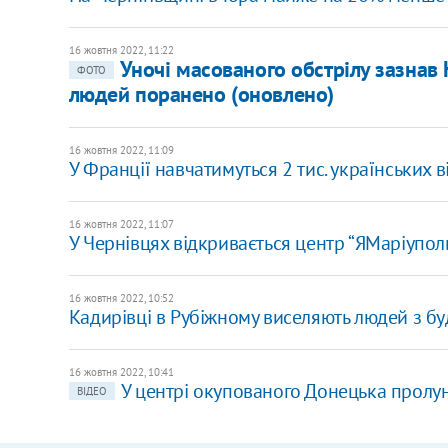
16 жовтня 2022, 11:22
Уночі масованого обстрілу зазнав
ФОТО
людей поранено (оновлено)
16 жовтня 2022, 11:09
У Франції навчатимуться 2 тис. українських 
16 жовтня 2022, 11:07
У Чернівцях відкривається центр “ЯМаріупол
16 жовтня 2022, 10:52
Кадирівці в Рубіжному виселяють людей з бу
16 жовтня 2022, 10:41
У центрі окупованого Донецька пролуна
ВІДЕО