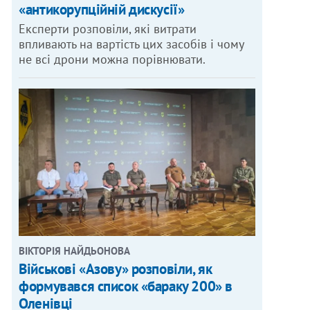
«антикорупційній дискусії»
Експерти розповіли, які витрати
впливають на вартість цих засобів і чому
не всі дрони можна порівнювати.
ВІКТОРІЯ НАЙДЬОНОВА
Військові «Азову» розповіли, як
формувався список «бараку 200» в
Оленівці