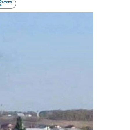
 бажане
e