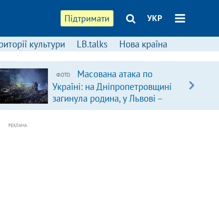
Підтримати
УКР
риторії культури
LB.talks
Нова країна
Масована атака по
ФОТО
Україні: на Дніпропетровщині
загинула родина, у Львові –
удар по багатоповерхівках
(доповнюється)
РЕКЛАМА