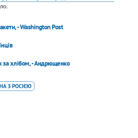
ло.
акети, - Washington Post
їнців
х за хлібом, - Андрющенко
НА З РОСІЄЮ