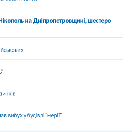
 Нікополь на Дніпропетровщині, шестеро
військових
ь”
динків
в вибух у будівлі “мерії”