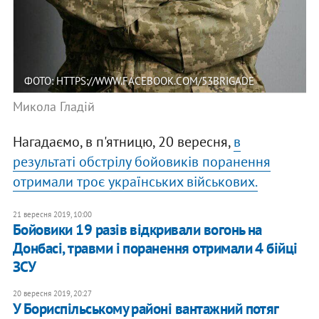
ФОТО: HTTPS://WWW.FACEBOOK.COM/53BRIGADE
Микола Гладій
Нагадаємо, в п'ятницю, 20 вересня,
в
результаті обстрілу бойовиків поранення
отримали троє українських військових.
21 вересня 2019, 10:00
Бойовики 19 разів відкривали вогонь на
Донбасі, травми і поранення отримали 4 бійці
ЗСУ
20 вересня 2019, 20:27
У Бориспільському районі вантажний потяг