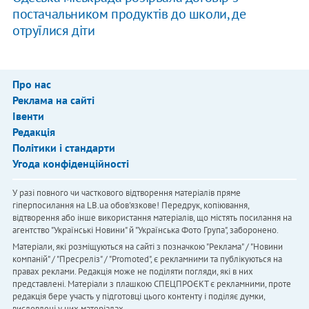
постачальником продуктів до школи, де
отруїлися діти
Про нас
Реклама на сайті
Івенти
Редакція
Політики і стандарти
Угода конфіденційності
У разі повного чи часткового відтворення матеріалів пряме
гіперпосилання на LB.ua обов'язкове! Передрук, копіювання,
відтворення або інше використання матеріалів, що містять посилання на
агентство "Українськi Новини" й "Українська Фото Група", заборонено.
Матеріали, які розміщуються на сайті з позначкою "Реклама" / "Новини
компаній" / "Пресреліз" / "Promoted", є рекламними та публікуються на
правах реклами. Редакція може не поділяти погляди, які в них
представлені. Матеріали з плашкою СПЕЦПРОЄКТ є рекламними, проте
редакція бере участь у підготовці цього контенту і поділяє думки,
висловлені у цих матеріалах.