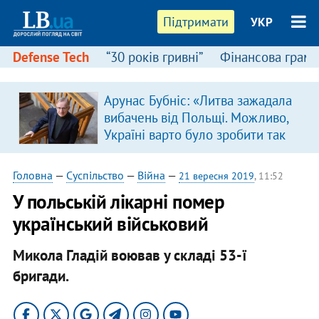
Підтримати
УКР
Defense Tech
“30 років гривні”
Фінансова грамо
Арунас Бубніс: «Литва зажадала
в
вибачень від Польщі. Можливо,
Україні варто було зробити так
само»
Головна
—
Суспільство
—
Війна
—
21 вересня 2019
, 11:52
У польській лікарні помер
український військовий
Микола Гладій воював у складі 53-ї
бригади.