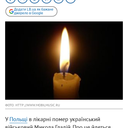
Додати LB.ua як бажане
джерело в Google
ФОТО: HTTP://WWW.MOBILMUSIC.RU
У
Польщі
в лікарні помер український
військовий Микола Гладій. Про це йдеться