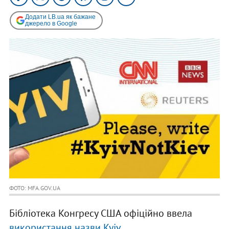
Додати LB.ua як бажане
джерело в Google
ФОТО: MFA.GOV.UA
Бібліотека Конгресу США офіційно ввела
використання назви Kyiv.