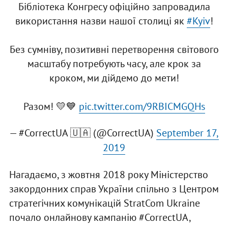
Бібліотека Конгресу офіційно запровадила
використання назви нашої столиці як
#Kyiv
!
Без сумніву, позитивні перетворення світового
масштабу потребують часу, але крок за
кроком, ми дійдемо до мети!
Разом! 💛💙
pic.twitter.com/9RBICMGQHs
— #CorrectUA 🇺🇦 (@CorrectUA)
September 17,
2019
Нагадаємо, з жовтня 2018 року Міністерство
закордонних справ України спільно з Центром
стратегічних комунікацій StratCom Ukraine
почало онлайнову кампанію #CorrectUA,