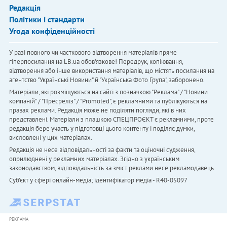
Редакція
Політики і стандарти
Угода конфіденційності
У разі повного чи часткового відтворення матеріалів пряме
гіперпосилання на LB.ua обов'язкове! Передрук, копіювання,
відтворення або інше використання матеріалів, що містять посилання на
агентство "Українськi Новини" й "Українська Фото Група", заборонено.
Матеріали, які розміщуються на сайті з позначкою "Реклама" / "Новини
компаній" / "Пресреліз" / "Promoted", є рекламними та публікуються на
правах реклами. Редакція може не поділяти погляди, які в них
представлені. Матеріали з плашкою СПЕЦПРОЄКТ є рекламними, проте
редакція бере участь у підготовці цього контенту і поділяє думки,
висловлені у цих матеріалах.
Редакція не несе відповідальності за факти та оціночні судження,
оприлюднені у рекламних матеріалах. Згідно з українським
законодавством, відповідальність за зміст реклами несе рекламодавець.
Cуб'єкт у сфері онлайн-медіа; ідентифікатор медіа - R40-05097
РЕКЛАМА