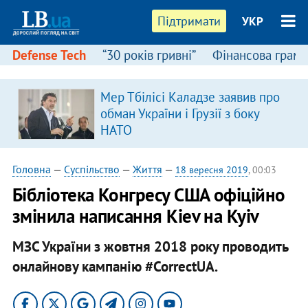
Підтримати
УКР
Defense Tech
“30 років гривні”
Фінансова грамо
Мер Тбілісі Каладзе заявив про
обман України і Грузії з боку
НАТО
Головна
—
Суспільство
—
Життя
—
18 вересня 2019
, 00:03
Бібліотека Конгресу США офіційно
змінила написання Kiev на Kyiv
МЗС України з жовтня 2018 року проводить
онлайнову кампанію #CorrectUA.