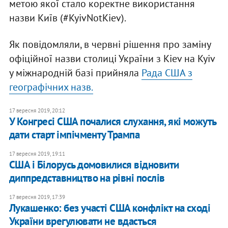
метою якої стало коректне використання
назви Київ (#KyivNotKiev).
Як повідомляли, в червні рішення про заміну
офіційної назви столиці України з Kiev на Kyiv
у міжнародній базі прийняла
Рада США з
географічних назв.
17 вересня 2019, 20:12
​У Конгресі США почалися слухання, які можуть
дати старт імпічменту Трампа
17 вересня 2019, 19:11
США і Білорусь домовилися відновити
диппредставництво на рівні послів
17 вересня 2019, 17:39
Лукашенко: без участі США конфлікт на сході
України врегулювати не вдасться