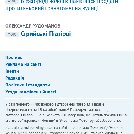
В Ужгороді чоловік намагався продати
ФОТО
протитанковий гранатомет на вулиці
ОЛЕКСАНДР РУДОМАНОВ
Стрийські Підгірці
ФОТО
Про нас
Реклама на сайті
Івенти
Редакція
Політики і стандарти
Угода конфіденційності
У разі повного чи часткового відтворення матеріалів пряме
гіперпосилання на LB.ua обов'язкове! Передрук, копіювання,
відтворення або інше використання матеріалів, що містять посилання на
агентство "Українськi Новини" й "Українська Фото Група", заборонено.
Матеріали, які розміщуються на сайті з позначкою "Реклама" / "Новини
компаній" / "Пресреліз" / "Promoted", є рекламними та публікуються на