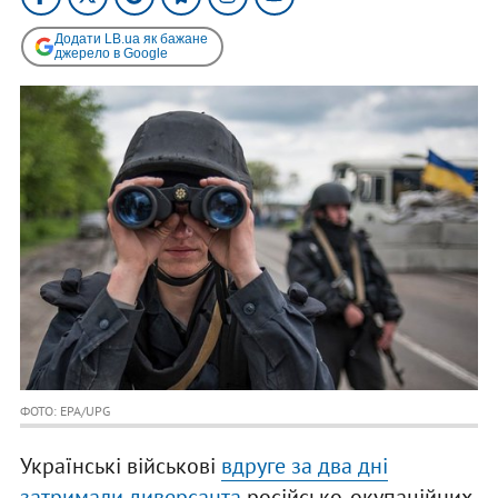
Додати LB.ua як бажане
джерело в Google
ФОТО: EPA/UPG
Українські військові
вдруге за два дні
затримали диверсанта
російсько-окупаційних