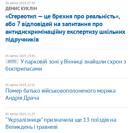
06 квітня 2019, 07:30
ДЕНИС КУКЛІН
«Стереотип — це брехня про реальність»,
або 7 відповідей на запитання про
антидискримінаційну експертизу шкільних
підручників
05 квітня 2019, 23:45
У парковій зоні у Вінниці знайшли схрон з
ФОТО
боєприпасами
05 квітня 2019, 22:55
Помер батько військовополоненого моряка
Андрія Драча
05 квітня 2019, 21:25
"Укрзалізниця" призначила ще 13 поїздів на
Великдень і травневі