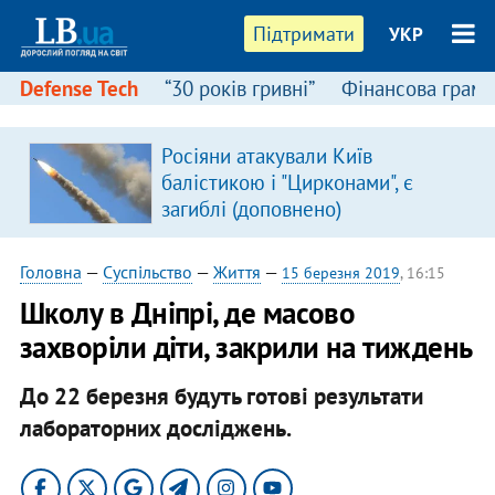
Підтримати
УКР
Defense Tech
“30 років гривні”
Фінансова грамо
Росіяни атакували Київ
балістикою і "Цирконами", є
загиблі (доповнено)
Головна
—
Суспільство
—
Життя
—
15 березня 2019
, 16:15
Школу в Дніпрі, де масово
захворіли діти, закрили на тиждень
До 22 березня будуть готові результати
лабораторних досліджень.