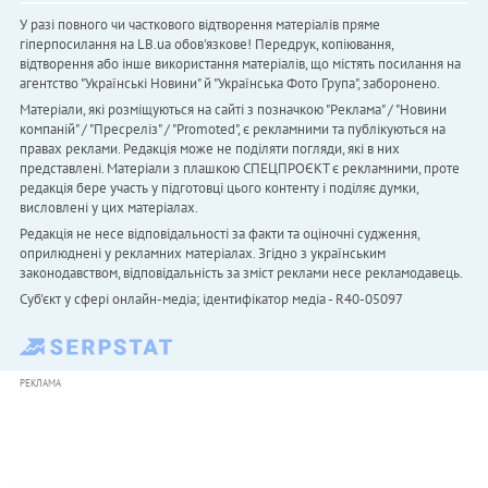
У разі повного чи часткового відтворення матеріалів пряме
гіперпосилання на LB.ua обов'язкове! Передрук, копіювання,
відтворення або інше використання матеріалів, що містять посилання на
агентство "Українськi Новини" й "Українська Фото Група", заборонено.
Матеріали, які розміщуються на сайті з позначкою "Реклама" / "Новини
компаній" / "Пресреліз" / "Promoted", є рекламними та публікуються на
правах реклами. Редакція може не поділяти погляди, які в них
представлені. Матеріали з плашкою СПЕЦПРОЄКТ є рекламними, проте
редакція бере участь у підготовці цього контенту і поділяє думки,
висловлені у цих матеріалах.
Редакція не несе відповідальності за факти та оціночні судження,
оприлюднені у рекламних матеріалах. Згідно з українським
законодавством, відповідальність за зміст реклами несе рекламодавець.
Cуб'єкт у сфері онлайн-медіа; ідентифікатор медіа - R40-05097
РЕКЛАМА