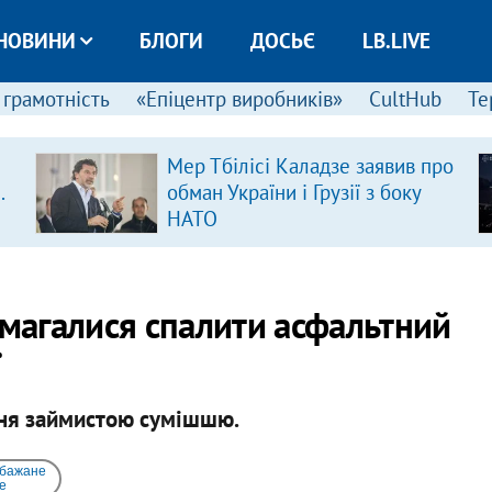
НОВИНИ
БЛОГИ
ДОСЬЄ
LB.LIVE
 грамотність
«Епіцентр виробників»
CultHub
Те
Мер Тбілісі Каладзе заявив про
.
обман України і Грузії з боку
НАТО
амагалися спалити асфальтний
ї
ння займистою сумішшю.
 бажане
e