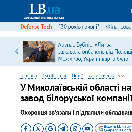
Defense Tech
“30 років гривні”
Фінансова
Арунас Бубніс: «Литва
уп
зажадала вибачень від Польщі
Можливо, Україні варто було
ку
зробити так само»
Головна
—
Суспільство
—
Події
—
22 лютого 2019
, 18:34
У Миколаївській області н
завод білоруської компані
Охоронця зв'язали і підпалили обладна
Додати LB.ua як
джерело в Googl