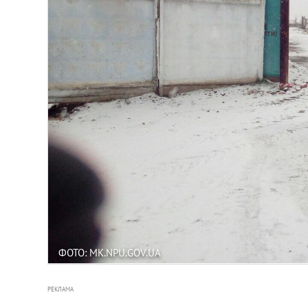
ФОТО: MK.NPU.GOV.UA
РЕКЛАМА