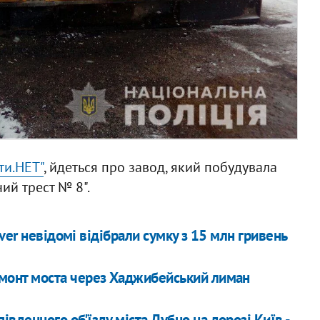
ти.НЕТ"
, йдеться про завод, який побудувала
ий трест № 8".
ver невідомі відібрали сумку з 15 млн гривень
ремонт моста через Хаджибейський лиман
івденного об'їзду міста Дубно на дорозі Київ -