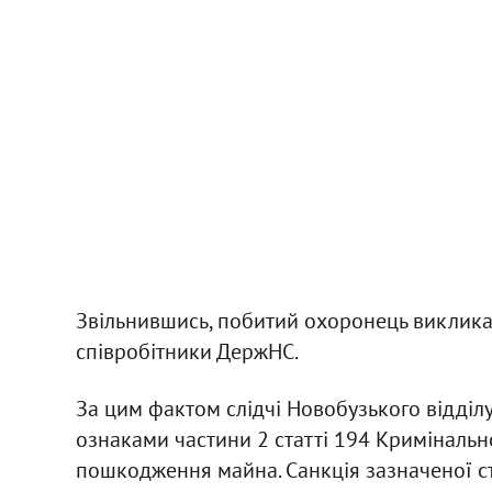
Звільнившись, побитий охоронець викликав
співробітники ДержНС.
За цим фактом слідчі Новобузького відділ
ознаками частини 2 статті 194 Кримінальн
пошкодження майна. Санкція зазначеної ст