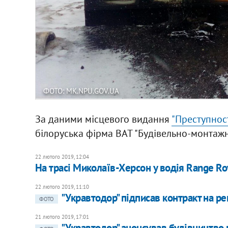
ФОТО: MK.NPU.GOV.UA
За даними місцевого видання
"Преступнос
білоруська фірма ВАТ "Будівельно-монтажн
22 лютого 2019, 12:04
На трасі Миколаїв-Херсон у водія Range Ro
22 лютого 2019, 11:10
"Укравтодор" підписав контракт на 
ФОТО
21 лютого 2019, 17:01
"Укравтодор" анонсував будівництво п