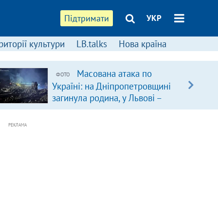
Підтримати
УКР
риторії культури
LB.talks
Нова країна
Масована атака по
ФОТО
Україні: на Дніпропетровщині
загинула родина, у Львові –
удар по багатоповерхівках
(доповнюється)
РЕКЛАМА