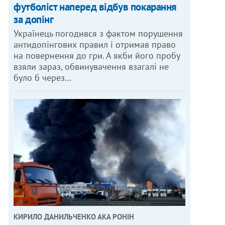
футболіст наперед відбув покарання
за допінг
Українець погодився з фактом порушення
антидопінгових правил і отримав право
на повернення до гри. А якби його пробу
взяли зараз, обвинувачення взагалі не
було б через…
КИРИЛО ДАНИЛЬЧЕНКО АКА РОНІН