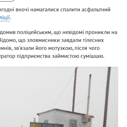
годні вночі намагалися спалити асфальтний
ліції
.
ідомив поліцейським, що невідомі проникли на
 Відомо, що зловмисники завдали тілесних
нів, зв'язали його мотузкою, після чого
нератор підприємства займистою сумішшю.