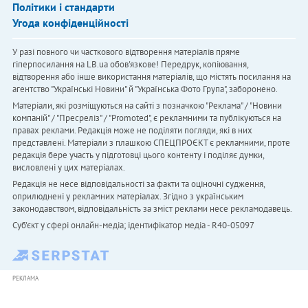
Політики і стандарти
Угода конфіденційності
У разі повного чи часткового відтворення матеріалів пряме
гіперпосилання на LB.ua обов'язкове! Передрук, копіювання,
відтворення або інше використання матеріалів, що містять посилання на
агентство "Українськi Новини" й "Українська Фото Група", заборонено.
Матеріали, які розміщуються на сайті з позначкою "Реклама" / "Новини
компаній" / "Пресреліз" / "Promoted", є рекламними та публікуються на
правах реклами. Редакція може не поділяти погляди, які в них
представлені. Матеріали з плашкою СПЕЦПРОЄКТ є рекламними, проте
редакція бере участь у підготовці цього контенту і поділяє думки,
висловлені у цих матеріалах.
Редакція не несе відповідальності за факти та оціночні судження,
оприлюднені у рекламних матеріалах. Згідно з українським
законодавством, відповідальність за зміст реклами несе рекламодавець.
Cуб'єкт у сфері онлайн-медіа; ідентифікатор медіа - R40-05097
РЕКЛАМА