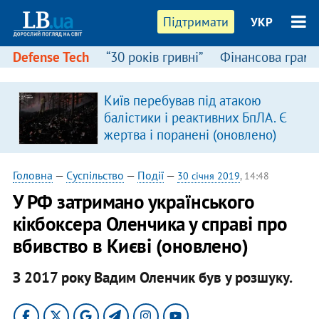
Підтримати
УКР
Defense Tech
“30 років гривні”
Фінансова грамо
Київ перебував під атакою
балістики і реактивних БпЛА. Є
жертва і поранені (оновлено)
Головна
—
Суспільство
—
Події
—
30 січня 2019
, 14:48
У РФ затримано українського
кікбоксера Оленчика у справі про
вбивство в Києві (оновлено)
З 2017 року Вадим Оленчик був у розшуку.