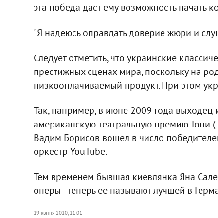
эта победа даст ему возможность начать к
"Я надеюсь оправдать доверие жюри и слуш
Следует отметить, что украинские классич
престижных сценах мира, поскольку на род
низкооплачиваемый продукт. При этом ук
Так, например, в июне 2009 года выходец
американскую театральную премию Тони (To
Вадим Борисов вошел в число победител
оркестр YouTube.
Тем временем бывшая киевлянка Яна Сале
оперы - теперь ее называют лучшей в Герм
19 квітня 2010, 11:01