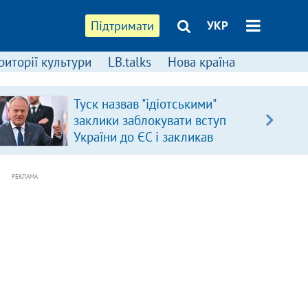
Підтримати
УКР
риторії культури
LB.talks
Нова країна
Туск назвав "ідіотськими"
заклики заблокувати вступ
України до ЄС і закликав
припинити антиукраїнську
риторику
РЕКЛАМА