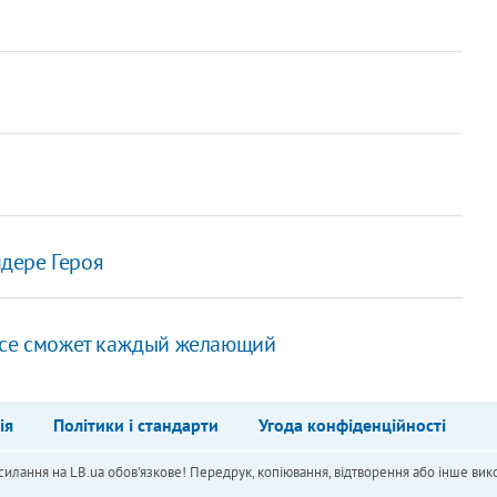
дере Героя
ессе сможет каждый желающий
ія
Політики і стандарти
Угода конфіденційності
силання на LB.ua обов'язкове! Передрук, копіювання, відтворення або інше вико