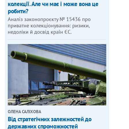
колекції. Але чи має і може вона це
робити?
Аналіз законопроєкту № 15436 про
приватне колекціонування: ризики,
недоліки й досвід країн ЄС.
ОЛЕНА САЛІХОВА
Від стратегічних залежностей до
державних спроможностей