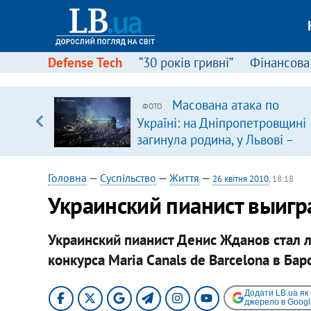
Defense Tech
“30 років гривні”
Фінансова
щодо
Масована атака по
ФОТО
 у
Україні: на Дніпропетровщині
ої ходи
загинула родина, у Львові –
удар по багатоповерхівках
(доповнюється)
Головна
—
Суспільство
—
Життя
—
26 квітня 2010
, 18:18
Украинский пианист выиг
Украинский пианист Денис Жданов стал
конкурса Maria Canals de Barcelona в Бар
Додати LB.ua як
джерело в Googl