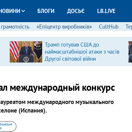
НОВИНИ
БЛОГИ
ДОСЬЄ
LB.LIVE
 грамотність
«Епіцентр виробників»
CultHub
Те
Трамп готував США до
наймасштабнішої атаки з часів
Другої світової війни
рал международный конкурс
 лауреатом международного музыкального
селоне (Испания).
 бажане
e