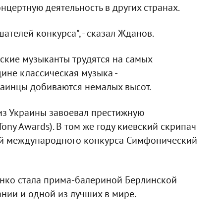
онцертную деятельность в других странах.
ателей конкурса", - сказал Жданов.
еские музыканты трудятся на самых
ине классическая музыка -
раинцы добиваются немалых высот.
 из Украины завоевал престижную
ny Awards). В том же году киевский скрипач
ей международного конкурса Симфонический
нко стала прима-балериной Берлинской
ании и одной из лучших в мире.