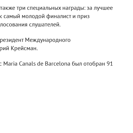
также три специальных награды: за лучшее
к самый молодой финалист и приз
олосования слушателей.
президент Международного
рий Крейсман.
с Maria Canals de Barcelona был отобран 91