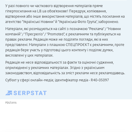
У разі повного чи часткового відтворення матеріалів пряме
гіперпосилання на LB.ua обов'язкове! Передрук, копіювання,
відтворення або інше використання матеріалів, що містять посилання на
агентство "Українськi Новини" й "Українська Фото Група", заборонено.
Матеріали, які розміщуються на сайті з позначкою "Реклама" / "Новини
компаній" / "Пресреліз" / "Promoted", є рекламними та публікуються на
правах реклами. Редакція може не поділяти погляди, які в них
представлені. Матеріали з плашкою СПЕЦПРОЄКТ є рекламними, проте
редакція бере участь у підготовці цього контенту і поділяє думки,
висловлені у цих матеріалах.
Редакція не несе відповідальності за факти та оціночні судження,
оприлюднені у рекламних матеріалах. Згідно з українським
законодавством, відповідальність за зміст реклами несе рекламодавець.
Cуб'єкт у сфері онлайн-медіа; ідентифікатор медіа - R40-05097
РЕКЛАМА