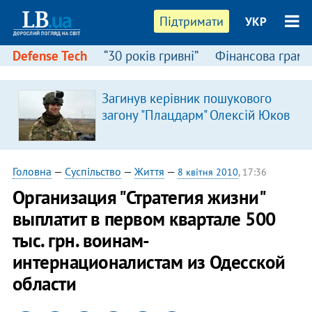
Підтримати
УКР
Defense Tech
“30 років гривні”
Фінансова грамо
Загинув керівник пошукового
загону "Плацдарм" Олексій Юков
Головна
—
Суспільство
—
Життя
—
8 квітня 2010
, 17:36
Организация "Стратегия жизни"
выплатит в первом квартале 500
тыс. грн. воинам-
интернационалистам из Одесской
области