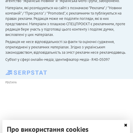
агентство "Українськi Новини" й "Українська Фото Група", заборонено.
Матеріали, які розміщуються на сайті з позначкою "Реклама" / "Новини
компаній" / "Пресреліз" / "Promoted", є рекламними та публікуються на
правах реклами. Редакція може не поділяти погляди, які в них
представлені. Матеріали з плашкою СПЕЦПРОЄКТ є рекламними, проте
редакція бере участь у підготовці цього контенту і поділяє думки,
висловлені у цих матеріалах.
Редакція не несе відповідальності за факти та оціночні судження,
оприлюднені у рекламних матеріалах. Згідно з українським
законодавством, відповідальність за зміст реклами несе рекламодавець.
Cуб'єкт у сфері онлайн-медіа; ідентифікатор медіа - R40-05097
РЕКЛАМА
Про використання cookies