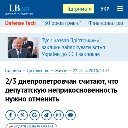
Підтримати
УКР
Defense Tech
“30 років гривні”
Фінансова грамо
Туск назвав "ідіотськими"
заклики заблокувати вступ
України до ЄС і закликав
припинити антиукраїнську
риторику
Головна
—
Суспільство
—
Життя
—
22 січня 2010
, 14:56
2/3 днепропетровчан считают, что
депутатскую неприкосновенность
нужно отменить
Додати LB.ua як бажане