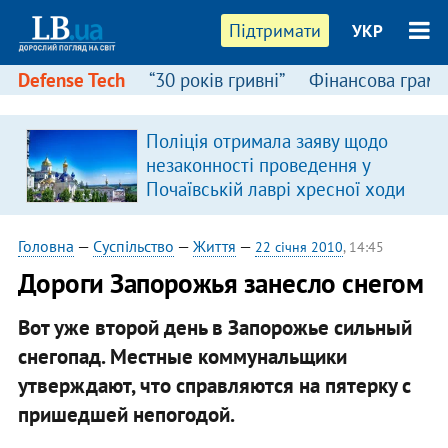
Підтримати
УКР
Defense Tech
“30 років гривні”
Фінансова грамо
Поліція отримала заяву щодо
незаконності проведення у
Почаївській лаврі хресної ходи
Головна
—
Суспільство
—
Життя
—
22 січня 2010
, 14:45
Дороги Запорожья занесло снегом
Вот уже второй день в Запорожье сильный
снегопад. Местные коммунальщики
утверждают, что справляются на пятерку с
пришедшей непогодой.