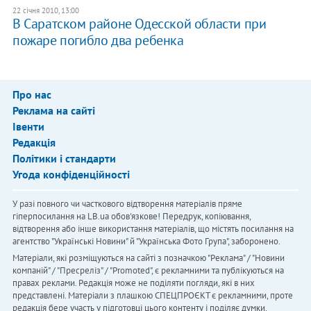
22 січня 2010, 13:00
В Саратском районе Одесской области при
пожаре погибло два ребенка
Про нас
Реклама на сайті
Івенти
Редакція
Політики і стандарти
Угода конфіденційності
У разі повного чи часткового відтворення матеріалів пряме
гіперпосилання на LB.ua обов'язкове! Передрук, копіювання,
відтворення або інше використання матеріалів, що містять посилання на
агентство "Українськi Новини" й "Українська Фото Група", заборонено.
Матеріали, які розміщуються на сайті з позначкою "Реклама" / "Новини
компаній" / "Пресреліз" / "Promoted", є рекламними та публікуються на
правах реклами. Редакція може не поділяти погляди, які в них
представлені. Матеріали з плашкою СПЕЦПРОЄКТ є рекламними, проте
редакція бере участь у підготовці цього контенту і поділяє думки,