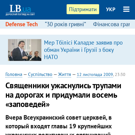
Підтримати
УКР
Defense Tech
“30 років гривні”
Фінансова грамо
Мер Тбілісі Каладзе заявив про
обман України і Грузії з боку
НАТО
Головна
—
Суспільство
—
Життя
—
12 листопада 2009
, 23:30
Священники ужаснулись трупами
на дорогах и придумали восемь
«заповедей»
Вчера Всеукраинский совет церквей, в
который входят главы 19 крупнейших
украинских религиозных организаций,