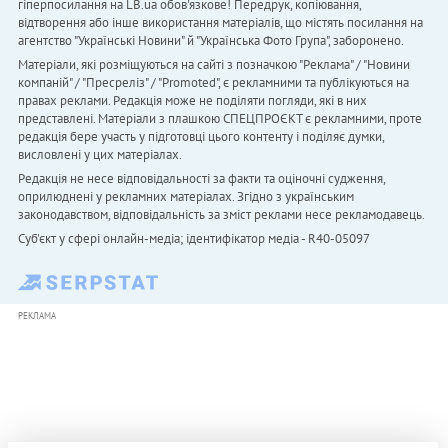
гіперпосилання на LB.ua обов'язкове! Передрук, копіювання,
відтворення або інше використання матеріалів, що містять посилання на
агентство "Українськi Новини" й "Українська Фото Група", заборонено.
Матеріали, які розміщуються на сайті з позначкою "Реклама" / "Новини
компаній" / "Пресреліз" / "Promoted", є рекламними та публікуються на
правах реклами. Редакція може не поділяти погляди, які в них
представлені. Матеріали з плашкою СПЕЦПРОЄКТ є рекламними, проте
редакція бере участь у підготовці цього контенту і поділяє думки,
висловлені у цих матеріалах.
Редакція не несе відповідальності за факти та оціночні судження,
оприлюднені у рекламних матеріалах. Згідно з українським
законодавством, відповідальність за зміст реклами несе рекламодавець.
Cуб'єкт у сфері онлайн-медіа; ідентифікатор медіа - R40-05097
РЕКЛАМА