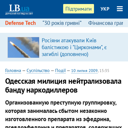
Підтримати
УКР
Defense Tech
“30 років гривні”
Фінансова грамо
Росіяни атакували Київ
в
балістикою і "Цирконами", є
загиблі (доповнено)
Головна
—
Суспільство
—
Події
—
10 липня 2009
, 15:35
Одесская милиция нейтрализовала
банду наркодиллеров
Организованную преступную группировку,
которая занималась сбытом незаконно
изготовленного препарата из эфедрина,
псевдоэфедрина и препаратов, содержащих