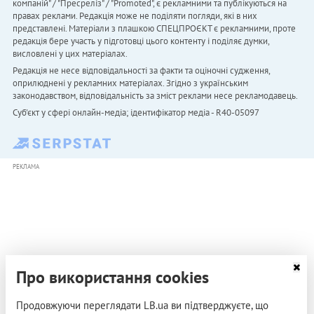
компаній" / "Пресреліз" / "Promoted", є рекламними та публікуються на
правах реклами. Редакція може не поділяти погляди, які в них
представлені. Матеріали з плашкою СПЕЦПРОЄКТ є рекламними, проте
редакція бере участь у підготовці цього контенту і поділяє думки,
висловлені у цих матеріалах.
Редакція не несе відповідальності за факти та оціночні судження,
оприлюднені у рекламних матеріалах. Згідно з українським
законодавством, відповідальність за зміст реклами несе рекламодавець.
Cуб'єкт у сфері онлайн-медіа; ідентифікатор медіа - R40-05097
РЕКЛАМА
Про використання cookies
Продовжуючи переглядати LB.ua ви підтверджуєте, що