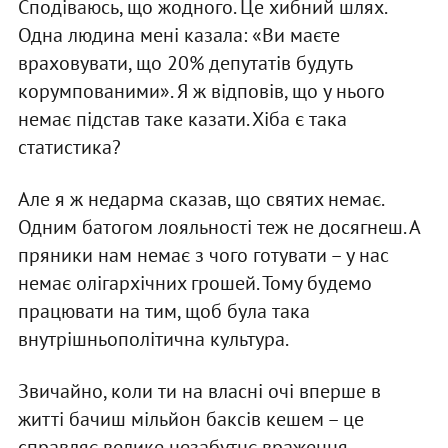
Сподіваюсь, що жодного. Це хибний шлях.
Одна людина мені казала: «Ви маєте
враховувати, що 20% депутатів будуть
корумпованими». Я ж відповів, що у нього
немає підстав таке казати. Хіба є така
статистика?
Але я ж недарма сказав, що святих немає.
Одним батогом лояльності теж не досягнеш. А
пряники нам немає з чого готувати – у нас
немає олігархічних грошей. Тому будемо
працювати на тим, щоб була така
внутрішньополітична культура.
Звичайно, коли ти на власні очі вперше в
житті бачиш мільйон баксів кешем – це
справляє велике незабутнє враження.