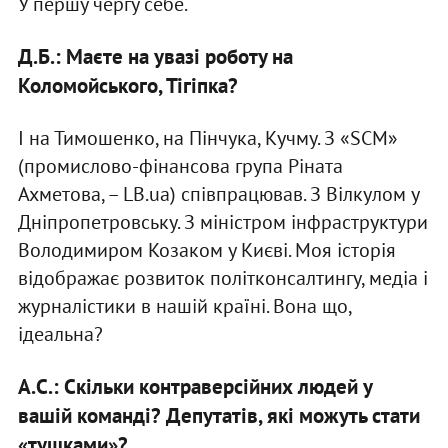
У першу чергу себе.
Д.Б.: Маєте на увазі роботу на
Коломойського, Тігіпка?
І на Тимошенко, на Пінчука, Кучму. З «SCM»
(промислово-фінансова група Ріната
Ахметова, – LB.ua) співпрацював. З Вілкулом у
Дніпропетровську. З міністром інфраструктури
Володимиром Козаком у Києві. Моя історія
відображає розвиток політконсалтингу, медіа і
журналістики в нашій країні. Вона що,
ідеальна?
А.С.: Скільки контраверсійних людей у
вашій команді? Депутатів, які можуть стати
«тушками»?