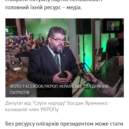
головний їхній ресурс – медіа.
ФОТО: FACEBOOK/УКРОП УКРАЇНСЬКЕ ОБ'ЄДНАННЯ
ПАТРІОТІВ
Депутат від *Слуги народу* Богдан Яременко -
колишній член УКРОПу
Без ресурсу олігархів президентом може стати