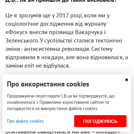
Це я зрозумів ще у 2017 році, коли ми у
соціологічне дослідження від журналу
«Фокус» внесли прізвища Вакарчука і
Зеленського. У суспільстві сталися тектонічні
зміни - антисистемна революція. Систему
відправили в нокдаун, але вона відновилася, а
заміни еліт не відбулася.
У нас з товаришами є політологічний кружок,
Про використання cookies
де й зародилася гіпотеза, що запит на зміну
Продовжуючи переглядати LB.ua ви підтверджуєте, що
еліт нікуди не подівся. Улітку 2017 року
ознайомилися з Правилами користування сайтом та
соціологічна компанія «Соціс» Гриніва (Ігор
погоджуєтеся на використання файлів cookies
Гринів – народний депутат, політтехнолог
Про файли cookies
ПОГОДЖУЮСЬ
Петра Порошенка, – LB.ua) вставила в
опитування Вакарчука, а ми вже – Володю і