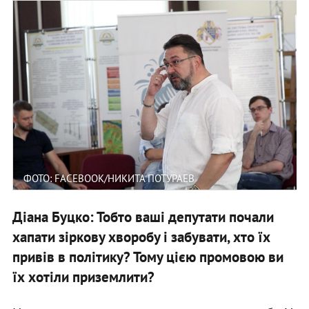
ФОТО: FACEBOOK/НИКИТА ПОТУРАЕВ
Діана Буцко: Тобто ваші депутати почали
хапати зіркову хворобу і забувати, хто їх
привів в політику? Тому цією промовою ви
їх хотіли приземлити?