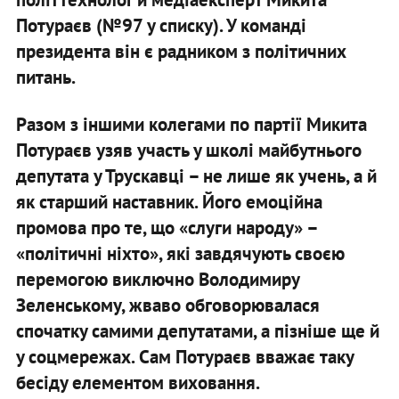
Потураєв (№97 у списку). У команді
президента він є радником з політичних
питань.
Разом з іншими колегами по партії Микита
Потураєв узяв участь у школі майбутнього
депутата у Трускавці – не лише як учень, а й
як старший наставник. Його емоційна
промова про те, що «слуги народу» –
«політичні ніхто», які завдячують своєю
перемогою виключно Володимиру
Зеленському, жваво обговорювалася
спочатку самими депутатами, а пізніше ще й
у соцмережах. Сам Потураєв вважає таку
бесіду елементом виховання.