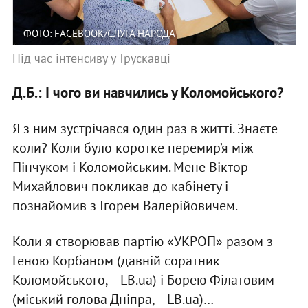
ФОТО: FACEBOOK/СЛУГА НАРОДА
Під час інтенсиву у Трускавці
Д.Б.: І чого ви навчились у Коломойського?
Я з ним зустрічався один раз в житті. Знаєте
коли? Коли було коротке перемир’я між
Пінчуком і Коломойським. Мене Віктор
Михайлович покликав до кабінету і
познайомив з Ігорем Валерійовичем.
Коли я створював партію «УКРОП» разом з
Геною Корбаном (давній соратник
Коломойського, – LB.ua) і Борею Філатовим
(міський голова Дніпра, – LB.ua)…