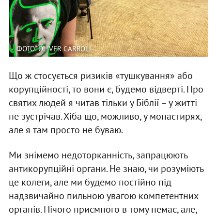
ФОТО: OLIVER CARROLL
Що ж стосується ризиків «тушкування» або
корупційності, то вони є, будемо відверті. Про
святих людей я читав тільки у Біблії – у житті
не зустрічав. Хіба що, можливо, у монастирях,
але я там просто не буваю.
Ми знімемо недоторканність, запрацюють
антикорупційні органи. Не знаю, чи розуміють
це колеги, але ми будемо постійно під
надзвичайно пильною увагою компетентних
органів. Нічого приємного в тому немає, але,