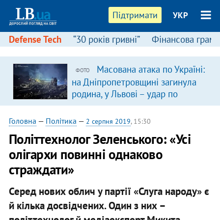
Підтримати
УКР
Defense Tech
“30 років гривні”
Фінансова грамо
Масована атака по Україні:
ФОТО
на Дніпропетровщині загинула
родина, у Львові – удар по
багатоповерхівках
(доповнюється)
Головна
—
Політика
—
2 серпня 2019
, 15:30
Політтехнолог Зеленського: «Усі
олігархи повинні однаково
страждати»
Серед нових облич у партії «Слуга народу» є
й кілька досвідчених. Один з них –
політтехнолог й медіаексперт Микита