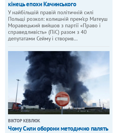
кінець епохи Качинського
У найбільшій правій політичній силі
Польщі розкол: колишній прем’єр Матеуш
Моравецький вийшов з партії «Право і
справедливість» (ПіС) разом з 40
депутатами Сейму і створив…
ВІКТОР КЕВЛЮК
Чому Сили оборони методично палять