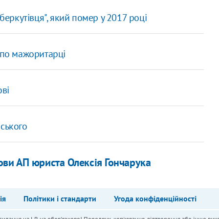
беркутівця", який помер у 2017 році
 по мажоритарці
ові
нського
ови АП юриста Олексія Гончарука
ія
Політики і стандарти
Угода конфіденційності