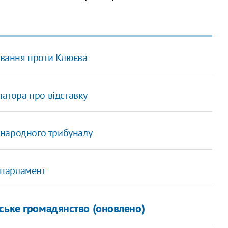
ування проти Клюєва
натора про відставку
жнародного трибуналу
в парламент
ське громадянство (оновлено)