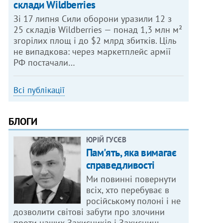
склади Wildberries
Зі 17 липня Сили оборони уразили 12 з
25 складів Wildberries — понад 1,3 млн м²
згорілих площ і до $2 млрд збитків. Ціль
не випадкова: через маркетплейс армії
РФ постачали…
Всі публікації
БЛОГИ
ЮРІЙ ГУСЄВ
Пам'ять, яка вимагає
справедливості
Ми повинні повернути
всіх, хто перебуває в
російському полоні і не
дозволити світові забути про злочини
проти наших Захисників і Захисниць.