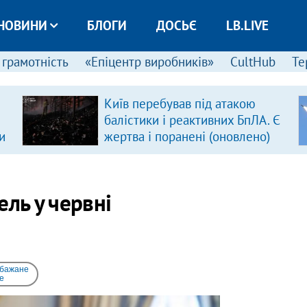
НОВИНИ
БЛОГИ
ДОСЬЄ
LB.LIVE
 грамотність
«Епіцентр виробників»
CultHub
Те
Київ перебував під атакою
балістики і реактивних БпЛА. Є
и
жертва і поранені (оновлено)
ель у червні
 бажане
e