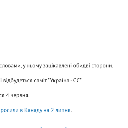
 словами, у ньому зацікавлені обидві сторони.
відбудеться саміт "Україна - ЄС".
ся 4 червня.
просили в Канаду на 2 липня
.