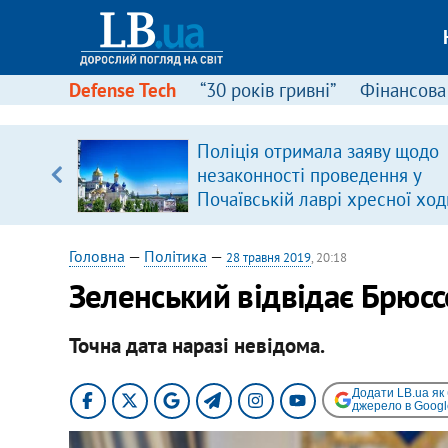
Defense Tech
“30 років гривні”
Фінансова
Поліція отримала заяву щодо
незаконності проведення у
вщині
Почаївській лаврі хресної ход
і –
ах
Головна
—
Політика
—
28 травня 2019
, 20:18
Зеленський відвідає Брюсс
Точна дата наразі невідома.
Додати LB.ua як
джерело в Googl