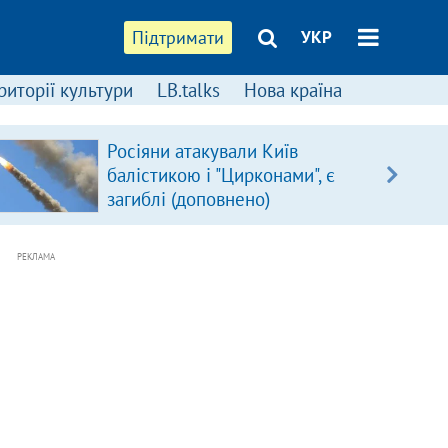
Підтримати
УКР
риторії культури
LB.talks
Нова країна
Росіяни атакували Київ
балістикою і "Цирконами", є
загиблі (доповнено)
РЕКЛАМА