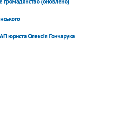
е громадянство (оновлено)
енського
АП юриста Олексія Гончарука