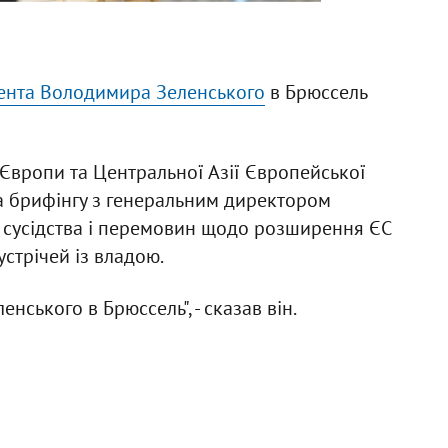
ента Володимира Зеленського
в Брюссель
Європи та Центральної Азії Європейської
на брифінгу з генеральним директором
ь сусідства і перемовин щодо розширення ЄС
стрічей із владою.
нського в Брюссель", - сказав він.