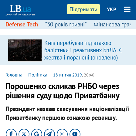
Підтримати
УКР
Defense Tech
“30 років гривні”
Фінансова грамо
Київ перебував під атакою
балістики і реактивних БпЛА. Є
жертва і поранені (оновлено)
Головна
—
Політика
—
18 квітня 2019
, 20:40
Порошенко скликав РНБО через
рішення суду щодо Приватбанку
Президент назвав скасування націоналізації
Приватбанку першою ознакою реваншу.