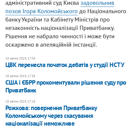
адміністративний суд Києва
задовольнив
позов Ігоря Коломойського
до Національного
банку України та Кабінету Міністрів про
незаконність націоналізації Приватбанку.
Рішення не набрало чинності і може бути
оскаржено в апеляційній інстанції.
18 квітня 2019, 17:54
ЦВК перенесла початок дебатів у студії НСТУ
18 квітня 2019, 17:38
США і ЄБРР прокоментували рішення суду про
ПриватБанк
18 квітня 2019, 17:18
Рожкова: повернення ПриватБанку
Коломойському через скасування
націоналізації неможливе