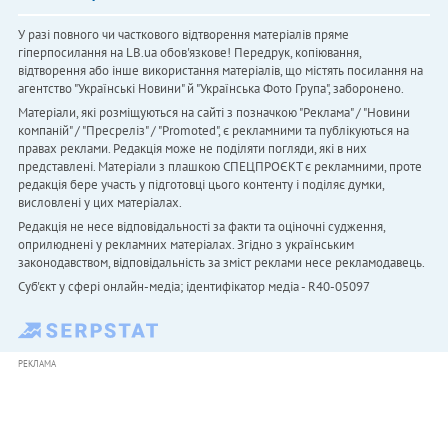
У разі повного чи часткового відтворення матеріалів пряме
гіперпосилання на LB.ua обов'язкове! Передрук, копіювання,
відтворення або інше використання матеріалів, що містять посилання на
агентство "Українськi Новини" й "Українська Фото Група", заборонено.
Матеріали, які розміщуються на сайті з позначкою "Реклама" / "Новини
компаній" / "Пресреліз" / "Promoted", є рекламними та публікуються на
правах реклами. Редакція може не поділяти погляди, які в них
представлені. Матеріали з плашкою СПЕЦПРОЄКТ є рекламними, проте
редакція бере участь у підготовці цього контенту і поділяє думки,
висловлені у цих матеріалах.
Редакція не несе відповідальності за факти та оціночні судження,
оприлюднені у рекламних матеріалах. Згідно з українським
законодавством, відповідальність за зміст реклами несе рекламодавець.
Cуб'єкт у сфері онлайн-медіа; ідентифікатор медіа - R40-05097
РЕКЛАМА