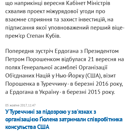
що наприкінці вересня Кабінет Міністрів
схвалив проект міжурядової угоди про
взаємне сприяння та захист інвестицій, на
підписання якої уповноважений перший віце-
прем'єр Степан Кубів.
Попередня зустріч Ердогана з Президентом
Петром Порошенком відбулася 21 вересня на
полях Генеральної асамблеї Організації
Об'єднаних Націй у Нью-Йорку (США), візит
Порошенка в Туреччину - в березні 2016 року,
а Ердогана в Україну - в березні 2015 року.
05 жовтня 2017, 11:47
У Туреччині за підозрою у зв'язках з
організацією Ґюлена затримали співробітника
консульства США