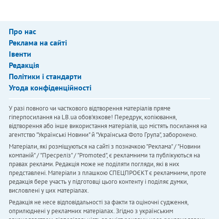
Про нас
Реклама на сайті
Івенти
Редакція
Політики і стандарти
Угода конфіденційності
У разі повного чи часткового відтворення матеріалів пряме
гіперпосилання на LB.ua обов'язкове! Передрук, копіювання,
відтворення або інше використання матеріалів, що містять посилання на
агентство "Українськi Новини" й "Українська Фото Група", заборонено.
Матеріали, які розміщуються на сайті з позначкою "Реклама" / "Новини
компаній" / "Пресреліз" / "Promoted", є рекламними та публікуються на
правах реклами. Редакція може не поділяти погляди, які в них
представлені. Матеріали з плашкою СПЕЦПРОЄКТ є рекламними, проте
редакція бере участь у підготовці цього контенту і поділяє думки,
висловлені у цих матеріалах.
Редакція не несе відповідальності за факти та оціночні судження,
оприлюднені у рекламних матеріалах. Згідно з українським