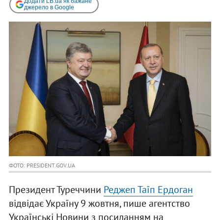
Додати LB.ua як бажане
джерело в Google
ФОТО: PRESIDENT.GOV.UA
Президент Туреччини
Реджеп Таїп Ердоган
відвідає Україну 9 жовтня, пише агентство
Українські Новини з посиланням на