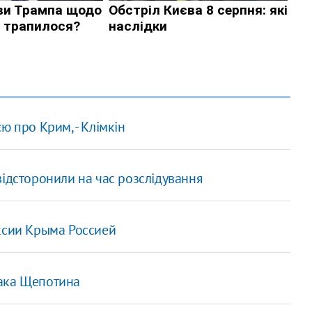
ю про Крим, - Клімкін
відсторонили на час розслідування
ксии Крыма Россией
рака Щепотина