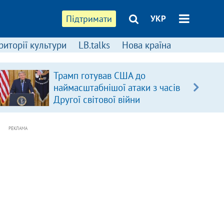
Підтримати
УКР
риторії культури
LB.talks
Нова країна
Трамп готував США до
наймасштабнішої атаки з часів
Другої світової війни
РЕКЛАМА