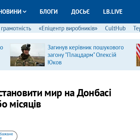
НОВИНИ
БЛОГИ
ДОСЬЄ
LB.LIVE
 грамотність
«Епіцентр виробників»
CultHub
Те
ро
Загинув керівник пошукового
загону "Плацдарм" Олексій
Юков
становити мир на Донбасі
бо місяців
 бажане
e