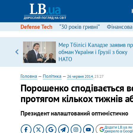
Defense Tech
“30 років гривні”
Фінансова
Мер Тбілісі Каладзе заявив п
уп
обман України і Грузії з боку
НАТО
ку
Головна
—
Політика
—
26 червня 2014
, 23:27
Порошенко сподівається в
протягом кількох тижнів а
Президент налаштований оптимістично
Додати LB.ua як
джерело в Googl