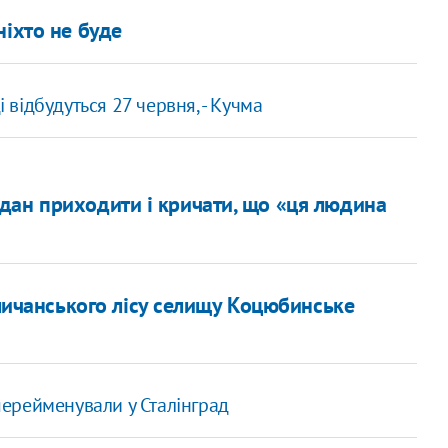
ніхто не буде
і відбудуться 27 червня, - Кучма
дан приходити і кричати, що «ця людина
личанського лісу селищу Коцюбинське
 перейменували у Сталінград