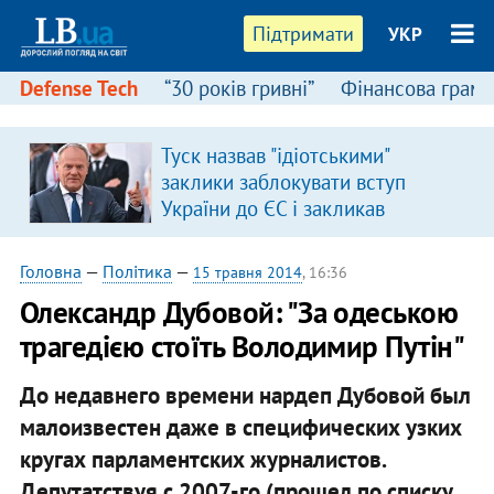
Підтримати
УКР
Defense Tech
“30 років гривні”
Фінансова грамо
Туск назвав "ідіотськими"
заклики заблокувати вступ
України до ЄС і закликав
припинити антиукраїнську
риторику
Головна
—
Політика
—
15 травня 2014
, 16:36
Олександр Дубовой: "За одеською
трагедією стоїть Володимир Путін"
До недавнего времени нардеп Дубовой был
малоизвестен даже в специфических узких
кругах парламентских журналистов.
Депутатствуя с 2007-го (прошел по списку