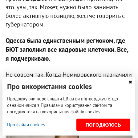
это, увы, так. Может, нужно было занимать
более активную позицию, жестче говорить с
губернатором.
Одесса была единственным регионом, где
БЮТ заполнил все кадровые клеточки. Все,
я подчеркиваю.
Не совсем так. Когда Немировского назначили
губернатором, у меня один из вопросов к
Про використання cookies
нему был относительно
объединения
Продовжуючи переглядати LB.ua ви підтверджуєте, що
«Батькивщины» с «Фронтом змин»
в
ознайомилися з Правилами користування сайтом та
областном и городском советах.
погоджуєтеся на використання файлів cookies
Про файли cookies
ПОГОДЖУЮСЬ