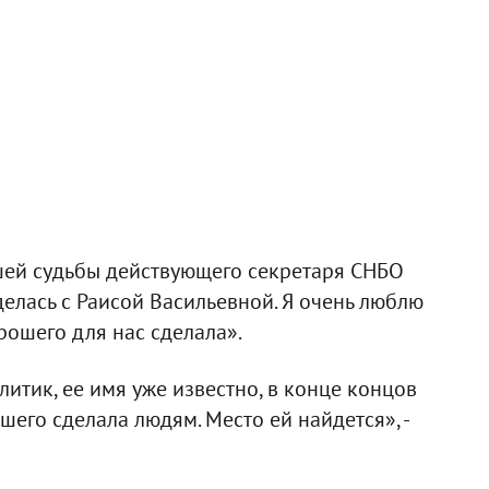
шей судьбы действующего секретаря СНБО
делась с Раисой Васильевной. Я очень люблю
орошего для нас сделала».
итик, ее имя уже известно, в конце концов
шего сделала людям. Место ей найдется», -