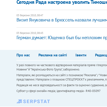
Сегодня Рада настроена уволить Тимош
03 березня 2010, 08:47
Визит Януковича в Брюссель назвали лучшим
03 березня 2010, 08:43
Герман думает: Ющенко был бы неплохим 
Про нас
Реклама на сайті
Івенти
Редакц
У разі повного чи часткового відтворення матеріалів пряме гіперпо
Новини" й "Українська Фото Група", заборонено.
Матеріали, які розміщуються на сайті з позначкою "Реклама" / "Нови
представлені. Матеріали з плашкою СПЕЦПРОЄКТ є рекламними, проте
Редакція не несе відповідальності за факти та оціночні судження,
Cуб'єкт у сфері онлайн-медіа; ідентифікатор медіа - R40-05097