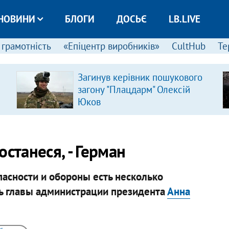
НОВИНИ
БЛОГИ
ДОСЬЄ
LB.LIVE
 грамотність
«Епіцентр виробників»
CultHub
Те
Загинув керівник пошукового
загону "Плацдарм" Олексій
Юков
станеся, - Герман
асности и обороны есть несколько
ль главы администрации президента
Анна