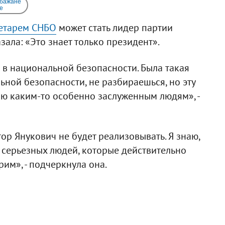
 бажане
e
етарем СНБО
может стать лидер партии
зала: «Это знает только президент».
 в национальной безопасности. Была такая
ьной безопасности, не разбираешься, но эту
ию каким-то особенно заслуженным людям», -
ор Янукович не будет реализовывать. Я знаю,
о серьезных людей, которые действительно
им», - подчеркнула она.