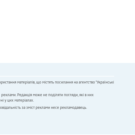
ристання матеріалів, що містять посилання на агентство "Українськi
х реклами. Редакція може не поділяти погляди, які в них
ні у цих матеріалах.
повідальність за зміст реклами несе рекламодавець.