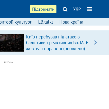
Підтримати
УКР
риторії культури
LB.talks
Нова країна
Київ перебував під атакою
балістики і реактивних БпЛА. Є
жертва і поранені (оновлено)
РЕКЛАМА