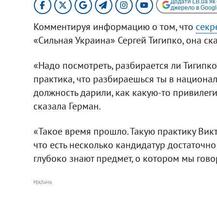
Додати LB.ua як
джерело в Googl
Комментируя информацию о том, что
секр
«Сильная Украина» Сергей Тигипко, она ска
«Надо посмотреть, разбирается ли Тигипко
практика, что разбираешься ты в национал
должность дарили, как какую-то привилег
сказала Герман.
«Такое время прошло. Такую практику Викт
что есть несколько кандидатур достаточн
глубоко знают предмет, о котором мы говор
РЕКЛАМА