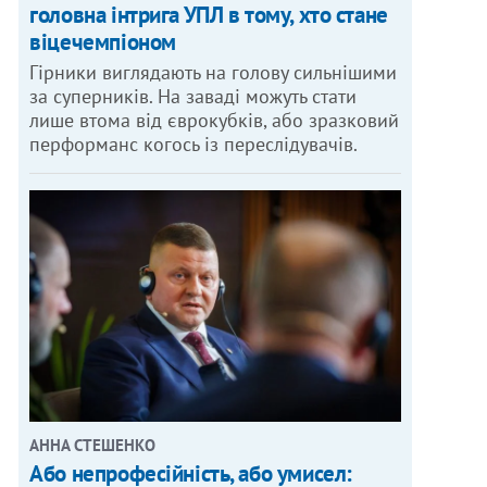
головна інтрига УПЛ в тому, хто стане
віцечемпіоном
Гірники виглядають на голову сильнішими
за суперників. На заваді можуть стати
лише втома від єврокубків, або зразковий
перформанс когось із переслідувачів.
АННА СТЕШЕНКО
Або непрофесійність, або умисел: