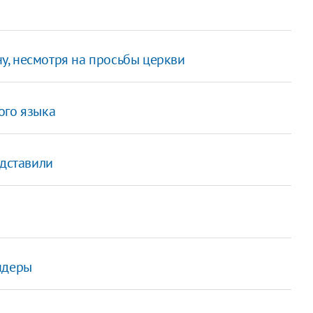
, несмотря на просьбы церкви
ого языка
одставили
ндеры