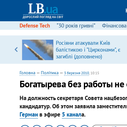
Defense Tech
“30 років гривні”
Фінансова
серця
Росіяни атакували Київ
 кави
балістикою і "Цирконами", є
загиблі (доповнено)
Головна
—
Політика
—
3 березня 2010
, 10:15
Богатырева без работы не о
На должность секретаря Совета нацбезоп
кандидатур. Об этом заявила заместите
Герман
в эфире
5 канал
а.