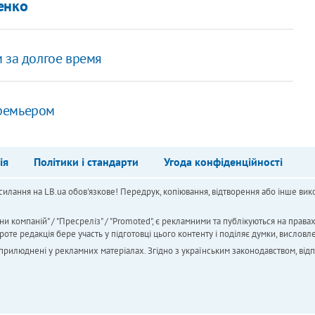
енко
 за долгое время
премьером
ія
Політики і стандарти
Угода конфіденційності
силання на LB.ua обов'язкове! Передрук, копіювання, відтворення або інше вико
ни компаній" / "Пресреліз" / "Promoted", є рекламними та публікуються на права
 редакція бере участь у підготовці цього контенту і поділяє думки, висловле
 оприлюднені у рекламних матеріалах. Згідно з українським законодавством, від