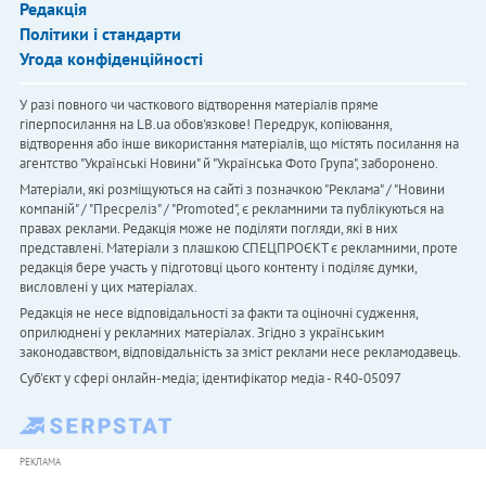
Редакція
Політики і стандарти
Угода конфіденційності
У разі повного чи часткового відтворення матеріалів пряме
гіперпосилання на LB.ua обов'язкове! Передрук, копіювання,
відтворення або інше використання матеріалів, що містять посилання на
агентство "Українськi Новини" й "Українська Фото Група", заборонено.
Матеріали, які розміщуються на сайті з позначкою "Реклама" / "Новини
компаній" / "Пресреліз" / "Promoted", є рекламними та публікуються на
правах реклами. Редакція може не поділяти погляди, які в них
представлені. Матеріали з плашкою СПЕЦПРОЄКТ є рекламними, проте
редакція бере участь у підготовці цього контенту і поділяє думки,
висловлені у цих матеріалах.
Редакція не несе відповідальності за факти та оціночні судження,
оприлюднені у рекламних матеріалах. Згідно з українським
законодавством, відповідальність за зміст реклами несе рекламодавець.
Cуб'єкт у сфері онлайн-медіа; ідентифікатор медіа - R40-05097
РЕКЛАМА