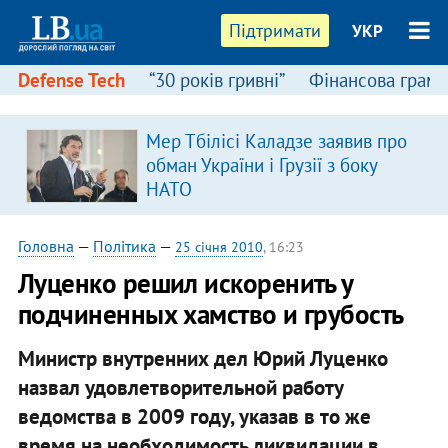
Підтримати
УКР
Defense Tech
“30 років гривні”
Фінансова грамо
Мер Тбілісі Каладзе заявив про
в
обман України і Грузії з боку
НАТО
Головна
—
Політика
—
25 січня 2010
, 16:23
Луценко решил искоренить у
подчиненных хамство и грубость
Министр внутренних дел Юрий Луценко
назвал удовлетворительной работу
ведомства в 2009 году, указав в то же
время на необходимость ликвидации в