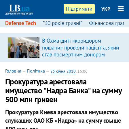
Підтримати
УКР
Defense Tech
“30 років гривні”
Фінансова грамо
В Охматдиті «коридором
пошани» провели пацієнта, який
став посмертним донором
Головна
—
Політика
—
25 січня 2010
, 16:06
Прокуратура арестовала
имущество "Надра Банка" на сумму
500 млн гривен
Прокуратура Киева арестовала имущество
служащих ОАО КБ «Надра» на сумму свыше
500 млн. грн.