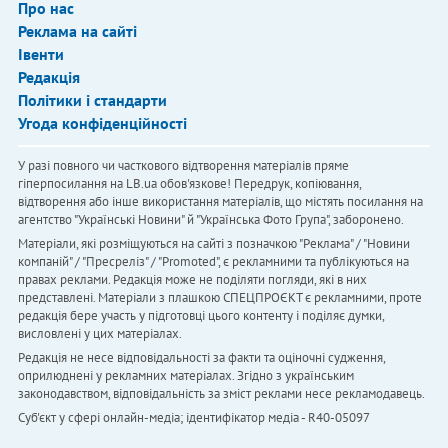
Про нас
Реклама на сайті
Івенти
Редакція
Політики і стандарти
Угода конфіденційності
У разі повного чи часткового відтворення матеріалів пряме
гіперпосилання на LB.ua обов'язкове! Передрук, копіювання,
відтворення або інше використання матеріалів, що містять посилання на
агентство "Українськi Новини" й "Українська Фото Група", заборонено.
Матеріали, які розміщуються на сайті з позначкою "Реклама" / "Новини
компаній" / "Пресреліз" / "Promoted", є рекламними та публікуються на
правах реклами. Редакція може не поділяти погляди, які в них
представлені. Матеріали з плашкою СПЕЦПРОЄКТ є рекламними, проте
редакція бере участь у підготовці цього контенту і поділяє думки,
висловлені у цих матеріалах.
Редакція не несе відповідальності за факти та оціночні судження,
оприлюднені у рекламних матеріалах. Згідно з українським
законодавством, відповідальність за зміст реклами несе рекламодавець.
Cуб'єкт у сфері онлайн-медіа; ідентифікатор медіа - R40-05097