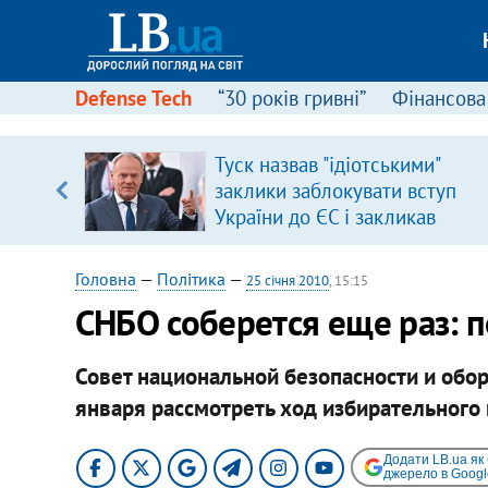
Defense Tech
“30 років гривні”
Фінансова
ового
Туск назвав "ідіотськими"
ій
заклики заблокувати вступ
України до ЄС і закликав
припинити антиукраїнську
риторику
Головна
—
Політика
—
25 січня 2010
, 15:15
СНБО соберется еще раз: 
Совет национальной безопасности и обо
января рассмотреть ход избирательного
Додати LB.ua як
джерело в Googl