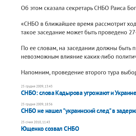
Об этом сказала секретарь СНБО Раиса Бо
«СНБО в ближайшее время рассмотрит ход 
такое заседание может быть проведено 27-2
По ее словам, на заседании должны быть 
невозможным влияние каких-либо политич
Напомним, проведение второго тура выбо
25 грудня 2009, 13:43
СНБО: слова Кадырова угрожают и Украине,
25 грудня 2009, 18:56
СНБО не нашел "украинский след" в задер
25 січня 2010, 11:43
Ющенко созвал СНБО