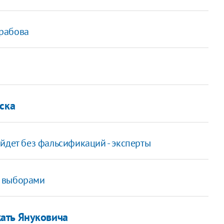
рабова
ска
йдет без фальсификаций - эксперты
и выборами
ать Януковича