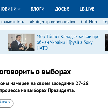
НОВИНИ
БЛОГИ
ДОСЬЄ
LB.LIVE
 грамотність
«Епіцентр виробників»
CultHub
Те
Мер Тбілісі Каладзе заявив про
обман України і Грузії з боку
НАТО
поговорить о выборах
роны намерен на своем заседании 27-28
 процесса на выборах Президента.
 бажане
e