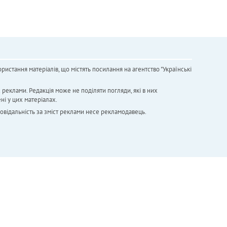
ристання матеріалів, що містять посилання на агентство "Українськi
х реклами. Редакція може не поділяти погляди, які в них
ні у цих матеріалах.
повідальність за зміст реклами несе рекламодавець.