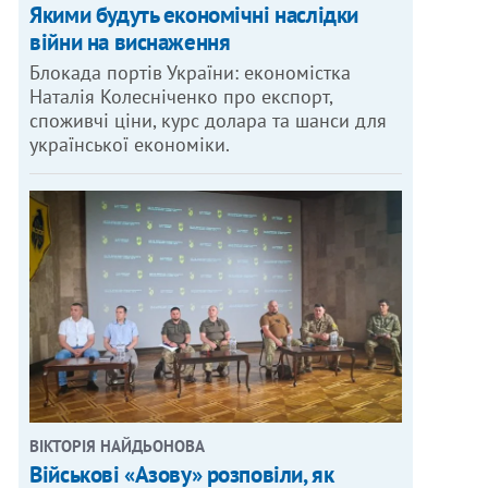
Якими будуть економічні наслідки
війни на виснаження
Блокада портів України: економістка
Наталія Колесніченко про експорт,
споживчі ціни, курс долара та шанси для
української економіки.
ВІКТОРІЯ НАЙДЬОНОВА
Військові «Азову» розповіли, як