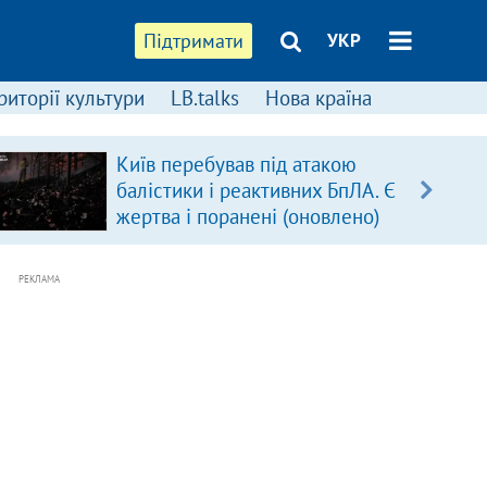
Підтримати
УКР
риторії культури
LB.talks
Нова країна
Київ перебував під атакою
балістики і реактивних БпЛА. Є
жертва і поранені (оновлено)
РЕКЛАМА