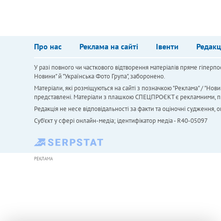
Про нас
Реклама на сайті
Івенти
Редакц
У разі повного чи часткового відтворення матеріалів пряме гіперпо
Новини" й "Українська Фото Група", заборонено.
Матеріали, які розміщуються на сайті з позначкою "Реклама" / "Нови
представлені. Матеріали з плашкою СПЕЦПРОЄКТ є рекламними, проте
Редакція не несе відповідальності за факти та оціночні судження,
Cуб'єкт у сфері онлайн-медіа; ідентифікатор медіа - R40-05097
РЕКЛАМА