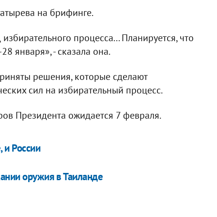
гатырева на брифинге.
избирательного процесса... Планируется, что
8 января», - сказала она.
приняты решения, которые сделают
еских сил на избирательный процесс.
ров Президента ожидается 7 февраля.
 и России
жании оружия в Таиланде