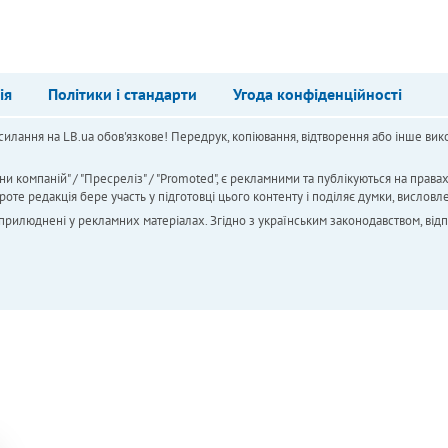
ія
Політики і стандарти
Угода конфіденційності
силання на LB.ua обов'язкове! Передрук, копіювання, відтворення або інше вико
ни компаній" / "Пресреліз" / "Promoted", є рекламними та публікуються на права
 редакція бере участь у підготовці цього контенту і поділяє думки, висловле
 оприлюднені у рекламних матеріалах. Згідно з українським законодавством, від