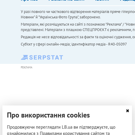
У разі повного чи часткового відтворення матеріалів пряме гіперпо
Новини" й "Українська Фото Група", заборонено.
Матеріали, які розміщуються на сайті з позначкою "Реклама" / "Нови
представлені. Матеріали з плашкою СПЕЦПРОЄКТ є рекламними, проте
Редакція не несе відповідальності за факти та оціночні судження,
Cуб'єкт у сфері онлайн-медіа; ідентифікатор медіа - R40-05097
РЕКЛАМА
Про використання cookies
Продовжуючи переглядати LB.ua ви підтверджуєте, що
ознайомилися з Правилами користування сайтом та