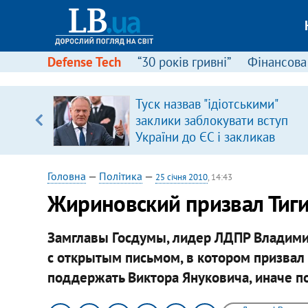
Defense Tech
“30 років гривні”
Фінансова
щодо
Туск назвав "ідіотськими"
 у
заклики заблокувати вступ
ої ходи
України до ЄС і закликав
припинити антиукраїнську
риторику
Головна
—
Політика
—
25 січня 2010
, 14:43
Жириновский призвал Тиг
Замглавы Госдумы, лидер ЛДПР Владими
с открытым письмом, в котором призвал
поддержать Виктора Януковича, иначе по