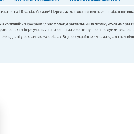
силання на LB.ua обов'язкове! Передрук, копіювання, відтворення або інше вико
ни компаній" / "Пресреліз" / "Promoted", є рекламними та публікуються на права
 редакція бере участь у підготовці цього контенту і поділяє думки, висловле
 оприлюднені у рекламних матеріалах. Згідно з українським законодавством, від