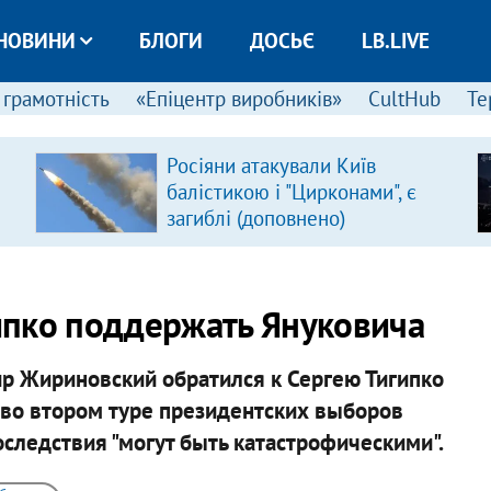
НОВИНИ
БЛОГИ
ДОСЬЄ
LB.LIVE
 грамотність
«Епіцентр виробників»
CultHub
Те
Росіяни атакували Київ
балістикою і "Цирконами", є
загиблі (доповнено)
ипко поддержать Януковича
р Жириновский обратился к Сергею Тигипко
 во втором туре президентских выборов
следствия "могут быть катастрофическими".