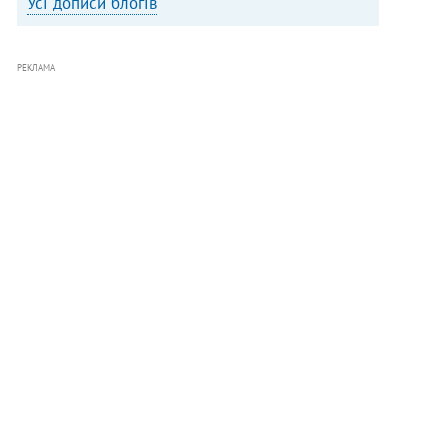
Усі дописи блогів
РЕКЛАМА