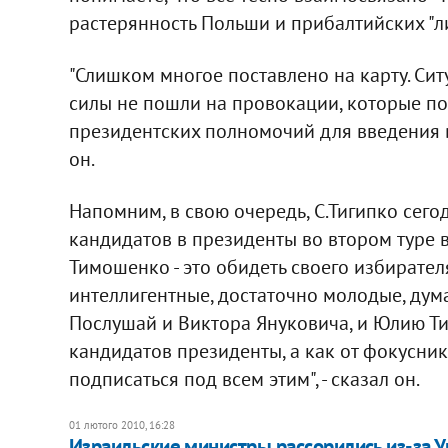
растерянность Польши и прибалтийских "л
"Слишком многое поставлено на карту. Сит
силы не пошли на провокации, которые по
президентских полномочий для введения в
он.
Напомним, в свою очередь, С.Тигипко сего
кандидатов в президенты во втором туре в
Тимошенко - это обидеть своего избирател
интеллигентные, достаточно молодые, дум
Послушай и Виктора Януковича, и Юлию Т
кандидатов президенты, а как от фокуснико
подписаться под всем этим", - сказал он.
01 лютого 2010, 16:28
Израильские министры рассорились из-за 