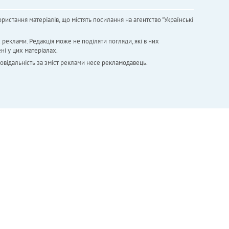
ристання матеріалів, що містять посилання на агентство "Українськi
х реклами. Редакція може не поділяти погляди, які в них
ні у цих матеріалах.
повідальність за зміст реклами несе рекламодавець.