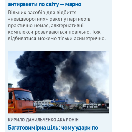
антиракети по світу — марно
Вільних засобів для відбиття
«невідворотних» ракет у партнерів
практично немає, альтернативні
комплекси розвиваються повільно. Тож
відбиватися можемо тільки асиметрично.
КИРИЛО ДАНИЛЬЧЕНКО АКА РОНІН
Багатовимірна ціль: чому удари по