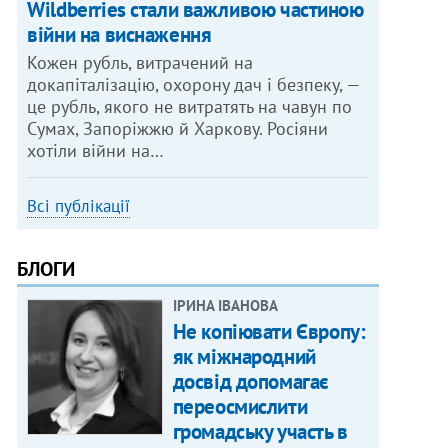
Wildberries стали важливою частиною
війни на виснаження
Кожен рубль, витрачений на
докапіталізацію, охорону дач і безпеку, —
це рубль, якого не витратять на чавун по
Сумах, Запоріжжю й Харкову. Росіяни
хотіли війни на…
Всі публікації
БЛОГИ
ІРИНА ІВАНОВА
Не копіювати Європу:
як міжнародний
досвід допомагає
переосмислити
громадську участь в