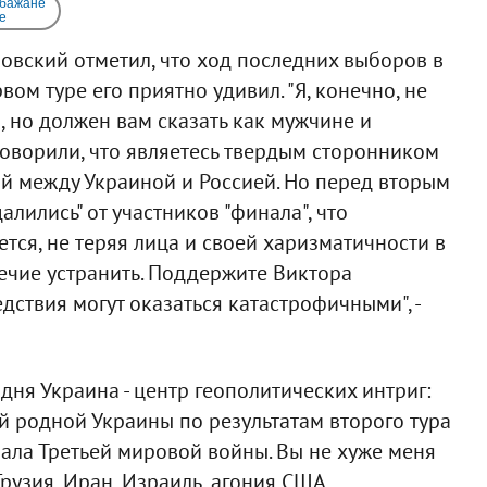
 бажане
e
овский отметил, что ход последних выборов в
вом туре его приятно удивил. "Я, конечно, не
, но должен вам сказать как мужчине и
 говорили, что являетесь твердым сторонником
й между Украиной и Россией. Но перед вторым
лились" от участников "финала", что
тся, не теряя лица и своей харизматичности в
речие устранить. Поддержите Виктора
дствия могут оказаться катастрофичными", -
дня Украина - центр геополитических интриг:
ей родной Украины по результатам второго тура
чала Третьей мировой войны. Вы не хуже меня
Грузия, Иран, Израиль, агония США,