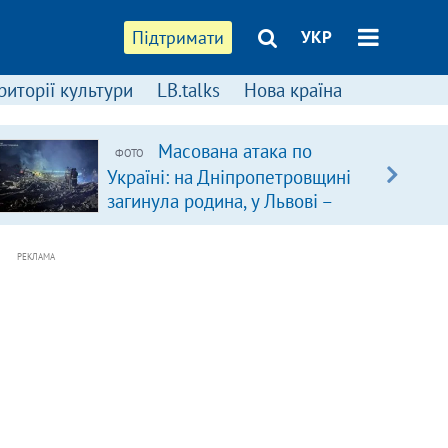
Підтримати
УКР
риторії культури
LB.talks
Нова країна
Масована атака по
ФОТО
Україні: на Дніпропетровщині
загинула родина, у Львові –
удар по багатоповерхівках
(доповнюється)
РЕКЛАМА