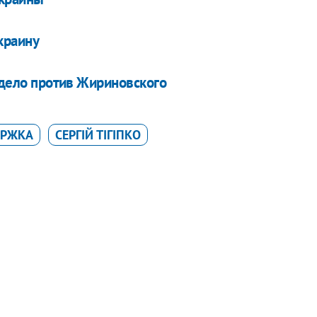
краину
е дело против Жириновского
ЕРЖКА
СЕРГІЙ ТІГІПКО