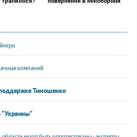
айнера
бачных компаний
о поддержке Тимошенко
а "Украины"
 области могут быть опротестованы - эксперты