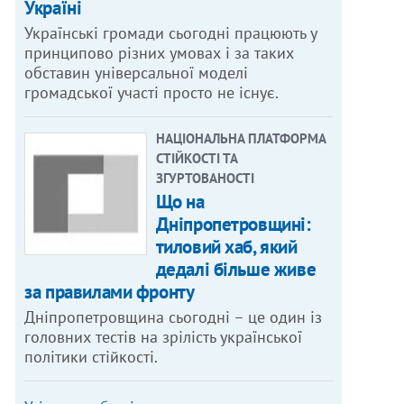
Україні
Українські громади сьогодні працюють у
принципово різних умовах і за таких
обставин універсальної моделі
громадської участі просто не існує.
НАЦІОНАЛЬНА ПЛАТФОРМА
СТІЙКОСТІ ТА
ЗГУРТОВАНОСТІ
Що на
Дніпропетровщині:
тиловий хаб, який
дедалі більше живе
за правилами фронту
Дніпропетровщина сьогодні – це один із
головних тестів на зрілість української
політики стійкості.