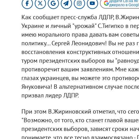
Додати LB.ua як
джерело в Googl
Как сообщает пресс-служба ЛДПР, В.Жирин
Украине и личный "урожай" С.Тигипко в пер
имею морального права давать вам советы
политику... Сергей Леонидович! Вы не раз
восстановления конструктивных отношени
туром президентских выборов вы "равноуда
противоречит вашим заявлениям. Мне каже
глазах украинцев, вы можете это противо
Януковича! В альтернативном случае после
призвал лидер ЛДПР.
При этом В.Жириновский отметил, что сего
"Возможно, от того, кто станет главой ваш
президентских выборов, зависят сроки на
понимаете, что все тесно взаимосвязано - 