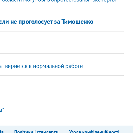
сли не проголосует за Тимошенко
ат вернется к нормальной работе
ы"
ія
Політики і стандарти
Угода конфіденційності