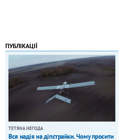
ПУБЛІКАЦІЇ
ТЕТЯНА НЕГОДА
Вся надія на діпстрайки. Чому просити