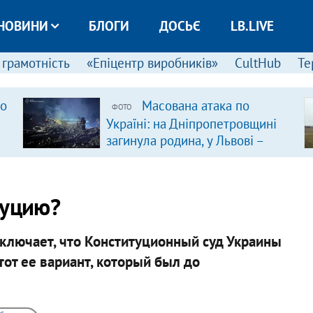
НОВИНИ
БЛОГИ
ДОСЬЄ
LB.LIVE
 грамотність
«Епіцентр виробників»
CultHub
Те
ро
Масована атака по
ФОТО
Україні: на Дніпропетровщині
загинула родина, у Львові –
удар по багатоповерхівках
(доповнюється)
туцию?
ключает, что Конституционный суд Украины
тот ее вариант, который был до