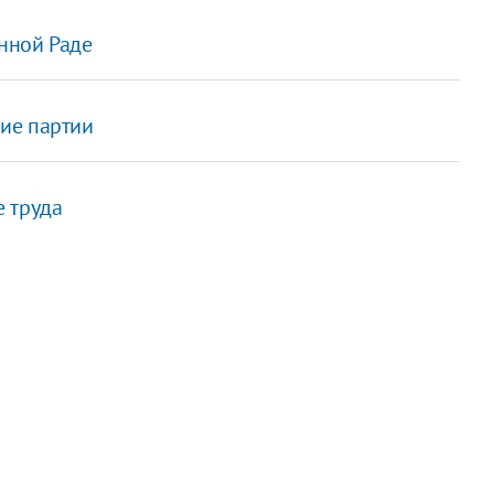
нной Раде
ие партии
 труда