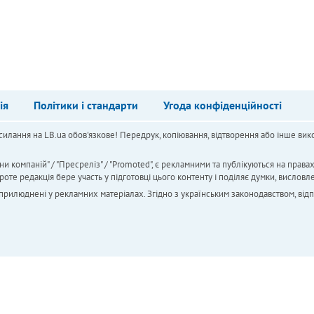
ія
Політики і стандарти
Угода конфіденційності
силання на LB.ua обов'язкове! Передрук, копіювання, відтворення або інше вико
ни компаній" / "Пресреліз" / "Promoted", є рекламними та публікуються на права
 редакція бере участь у підготовці цього контенту і поділяє думки, висловле
 оприлюднені у рекламних матеріалах. Згідно з українським законодавством, від