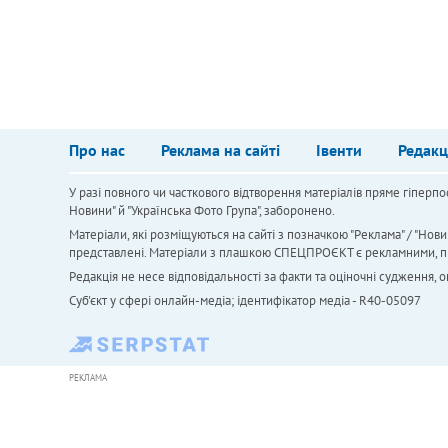
Про нас
Реклама на сайті
Івенти
Редакц
У разі повного чи часткового відтворення матеріалів пряме гіперпо
Новини" й "Українська Фото Група", заборонено.
Матеріали, які розміщуються на сайті з позначкою "Реклама" / "Нови
представлені. Матеріали з плашкою СПЕЦПРОЄКТ є рекламними, проте
Редакція не несе відповідальності за факти та оціночні судження,
Cуб'єкт у сфері онлайн-медіа; ідентифікатор медіа - R40-05097
РЕКЛАМА