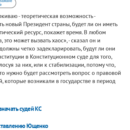
 бажане
e
киваю - теоретическая возможность -
ть новый Президент страны, будет ли он иметь
тический ресурс, покажет время. В любом
 это может вызвать хаос», - сказал он и
должны четко задекларировать, будут ли они
титуции в Конституционном суде для того,
лосуя за них, или к стабилизации, потому что,
то нужно будет рассмотреть вопрос о правовой
, которые возникали в государстве в период
начать судей КС
дставлению Ющенко