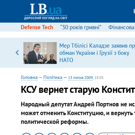
Defense Tech
“30 років гривні”
Фінансова
ою
Мер Тбілісі Каладзе заявив п
пЛА. Є
обман України і Грузії з боку
лено)
НАТО
Головна
—
Політика
—
13 липня 2009
, 18:05
КСУ вернет старую Консти
Народный депутат Андрей Портнов не ис
может отменить Конституцию, и вернуть 
политической реформы.