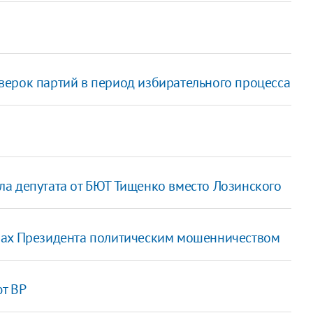
ерок партий в период избирательного процесса
а депутата от БЮТ Тищенко вместо Лозинского
рах Президента политическим мошенничеством
ют ВР