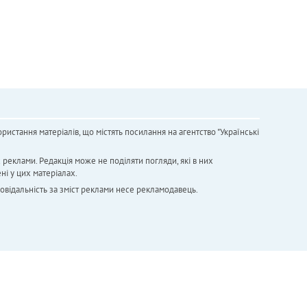
ристання матеріалів, що містять посилання на агентство "Українськi
х реклами. Редакція може не поділяти погляди, які в них
ні у цих матеріалах.
повідальність за зміст реклами несе рекламодавець.