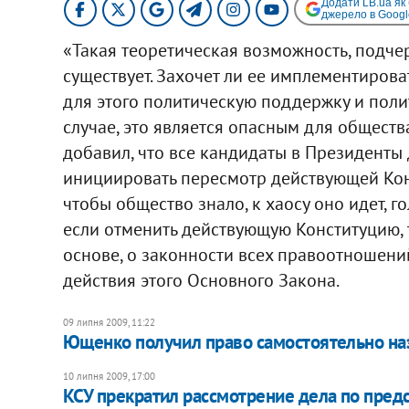
Додати LB.ua як
джерело в Googl
«Такая теоретическая возможность, подчер
существует. Захочет ли ее имплементирова
для этого политическую поддержку и поли
случае, это является опасным для общества,
добавил, что все кандидаты в Президенты 
инициировать пересмотр действующей Конс
чтобы общество знало, к хаосу оно идет, го
если отменить действующую Конституцию, 
основе, о законности всех правоотношений
действия этого Основного Закона.
09 липня 2009, 11:22
Ющенко получил право самостоятельно наз
10 липня 2009, 17:00
КСУ прекратил рассмотрение дела по пре