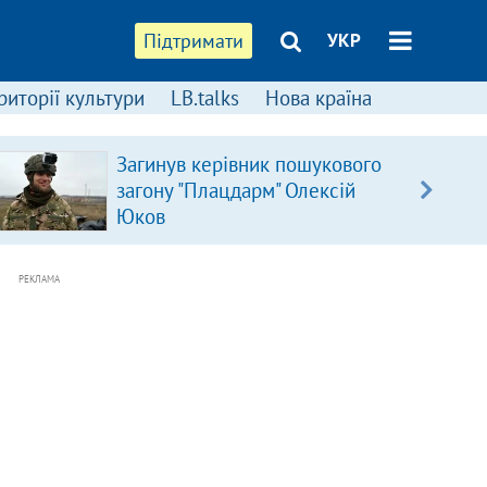
Підтримати
УКР
риторії культури
LB.talks
Нова країна
Загинув керівник пошукового
загону "Плацдарм" Олексій
Юков
РЕКЛАМА