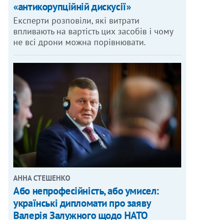
«антикорупційній дискусії»
Експерти розповіли, які витрати
впливають на вартість цих засобів і чому
не всі дрони можна порівнювати.
АННА СТЕШЕНКО
Або непрофесійність, або умисел:
українські дипломати про заяву
Валерія Залужного щодо НАТО