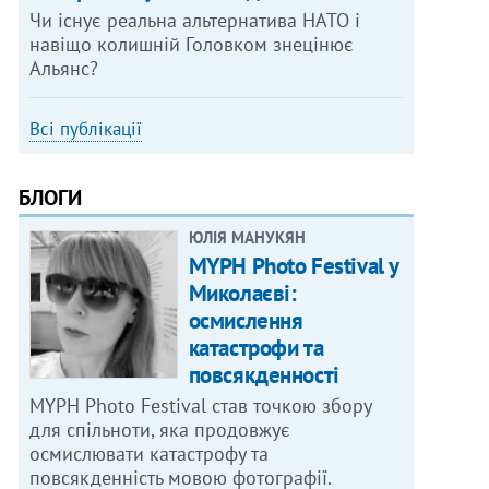
Чи існує реальна альтернатива НАТО і
навіщо колишній Головком знецінює
Альянс?
Всі публікації
БЛОГИ
ЮЛІЯ МАНУКЯН
MYPH Photo Festival у
Миколаєві:
осмислення
катастрофи та
повсякденності
MYPH Photo Festival став точкою збору
для спільноти, яка продовжує
осмислювати катастрофу та
повсякденність мовою фотографії.