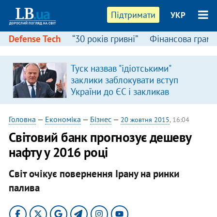
Підтримати
УКР
Defense Tech
“30 років гривні”
Фінансова грамо
Туск назвав "ідіотськими"
заклики заблокувати вступ
України до ЄС і закликав
припинити антиукраїнську
риторику
Головна
—
Економіка
—
Бізнес
—
20 жовтня 2015
, 16:04
Світовий банк прогнозує дешеву
нафту у 2016 році
Світ очікує повернення Ірану на ринки
палива