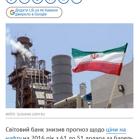
Додати LB.ua як бажане
джерело в Google
ФОТО: SUSANIN.UDM.RU
Світовий банк знизив прогноз щодо
ціни на
нафту
на 2016 рік з 61 до 51 долара за барель