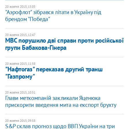
20 жовтня 2015, 15:05
"Аэрофлот" зібрався літати в Україну під
брендом "Победа"
20 жовтня 2015, 12:47
МВС порушило дві справи проти російської
групи Бабакова-Гінера
20 жовтня 2015, 11:58
"Нафтогаз" переказав другий транш
"Газпрому"
20 жовтня 2015, 10:51
Глави меткомпаній закликали Яценюка
прискорити введення мита на експорт брухту
20 жовтня 2015, 09:58
S&P склав прогноз щодо ВВП України на три