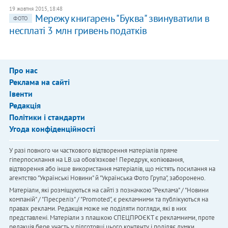
19 жовтня 2015, 18:48
Мережу книгарень "Буква" звинуватили в
ФОТО
несплаті 3 млн гривень податків
Про нас
Реклама на сайті
Івенти
Редакція
Політики і стандарти
Угода конфіденційності
У разі повного чи часткового відтворення матеріалів пряме
гіперпосилання на LB.ua обов'язкове! Передрук, копіювання,
відтворення або інше використання матеріалів, що містять посилання на
агентство "Українськi Новини" й "Українська Фото Група", заборонено.
Матеріали, які розміщуються на сайті з позначкою "Реклама" / "Новини
компаній" / "Пресреліз" / "Promoted", є рекламними та публікуються на
правах реклами. Редакція може не поділяти погляди, які в них
представлені. Матеріали з плашкою СПЕЦПРОЄКТ є рекламними, проте
редакція бере участь у підготовці цього контенту і поділяє думки,