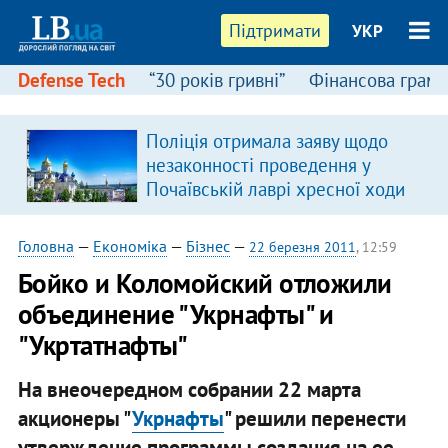
Підтримати
УКР
Defense Tech
“30 років гривні”
Фінансова грамо
Поліція отримала заяву щодо
незаконності проведення у
Почаївській лаврі хресної ходи
Головна
—
Економіка
—
Бізнес
—
22 березня 2011
, 12:59
Бойко и Коломойский отложили
объединение "Укрнафты" и
"Укртатнафты"
На внеочередном собрании 22 марта
акционеры "
Укрнафты
" решили перенести
утверждение программы создания на ее