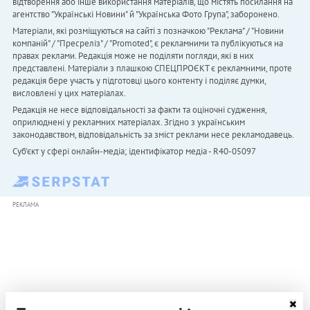
відтворення або інше використання матеріалів, що містять посилання на
агентство "Українськi Новини" й "Українська Фото Група", заборонено.
Матеріали, які розміщуються на сайті з позначкою "Реклама" / "Новини
компаній" / "Пресреліз" / "Promoted", є рекламними та публікуються на
правах реклами. Редакція може не поділяти погляди, які в них
представлені. Матеріали з плашкою СПЕЦПРОЄКТ є рекламними, проте
редакція бере участь у підготовці цього контенту і поділяє думки,
висловлені у цих матеріалах.
Редакція не несе відповідальності за факти та оціночні судження,
оприлюднені у рекламних матеріалах. Згідно з українським
законодавством, відповідальність за зміст реклами несе рекламодавець.
Cуб'єкт у сфері онлайн-медіа; ідентифікатор медіа - R40-05097
РЕКЛАМА