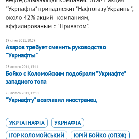
"Укрнафты" принадлежит "Нафтогазу Украины",
около 42% акций - компаниям,
аффилированым с "Приватом".
19 січня 2011, 10:39
Азаров требует сменить руководство
"Укрнафты"
23 лютого 2011, 13:11
Бойко с Коломойским подобрали "Укрнафте"
западного топа
25 лютого 2011, 12:50
"Укрнафту" возглавил иностранец
УКРТАТНАФТА
УКРНАФТА
ІГОР КОЛОМОЙСЬКИЙ
ЮРІЙ БОЙКО (ОПЗЖ)