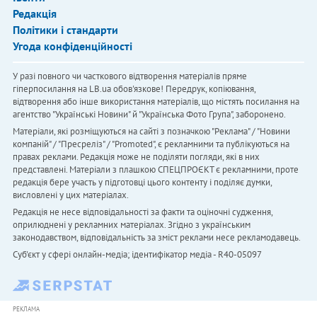
Редакція
Політики і стандарти
Угода конфіденційності
У разі повного чи часткового відтворення матеріалів пряме
гіперпосилання на LB.ua обов'язкове! Передрук, копіювання,
відтворення або інше використання матеріалів, що містять посилання на
агентство "Українськi Новини" й "Українська Фото Група", заборонено.
Матеріали, які розміщуються на сайті з позначкою "Реклама" / "Новини
компаній" / "Пресреліз" / "Promoted", є рекламними та публікуються на
правах реклами. Редакція може не поділяти погляди, які в них
представлені. Матеріали з плашкою СПЕЦПРОЄКТ є рекламними, проте
редакція бере участь у підготовці цього контенту і поділяє думки,
висловлені у цих матеріалах.
Редакція не несе відповідальності за факти та оціночні судження,
оприлюднені у рекламних матеріалах. Згідно з українським
законодавством, відповідальність за зміст реклами несе рекламодавець.
Cуб'єкт у сфері онлайн-медіа; ідентифікатор медіа - R40-05097
РЕКЛАМА