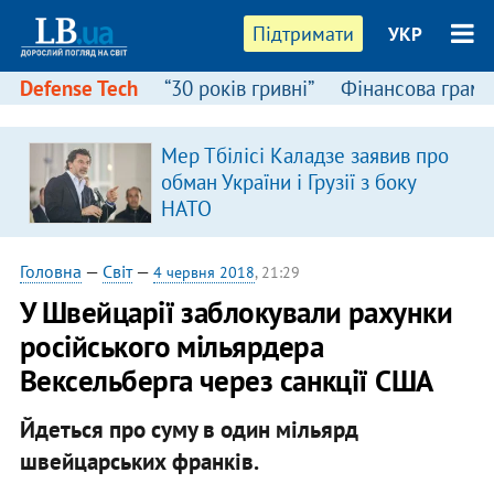
Підтримати
УКР
Defense Tech
“30 років гривні”
Фінансова грамо
Мер Тбілісі Каладзе заявив про
в
обман України і Грузії з боку
НАТО
Головна
—
Світ
—
4 червня 2018
, 21:29
У Швейцарії заблокували рахунки
російського мільярдера
Вексельберга через санкції США
Йдеться про суму в один мільярд
швейцарських франків.