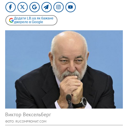
Додати LB.ua як бажане
джерело в Google
Виктор Вексельберг
ФОТО: RUCOMPROMAT.COM