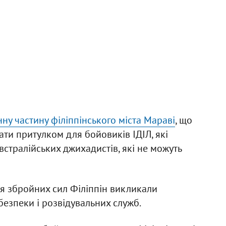
ну частину філіппінського міста Мараві
, що
ти притулком для бойовиків ІДІЛ, які
встралійських джихадистів, які не можуть
ія збройних сил Філіппін викликали
безпеки і розвідувальних служб.