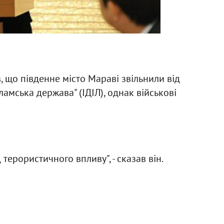
, що південне місто Мараві звільнили від
амська держава" (ІДІЛ), однак військові
 терористичного впливу", - сказав він.