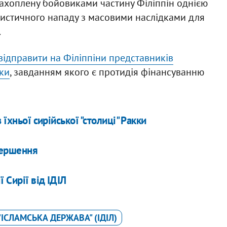
 захоплену бойовиками частину Філіппін однією
истичного нападу з масовими наслідками для
.
відправити на Філіппіни представників
дки
, завданням якого є протидія фінансуванню
їхньої сирійської "столиці" Ракки
авершення
 Сирії від ІДІЛ
"ІСЛАМСЬКА ДЕРЖАВА" (ІДІЛ)