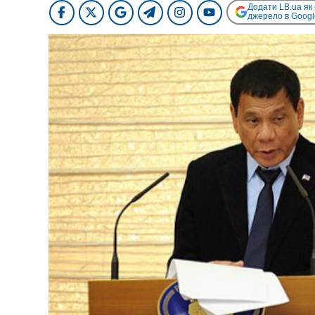
Додати LB.ua як
джерело в Googl