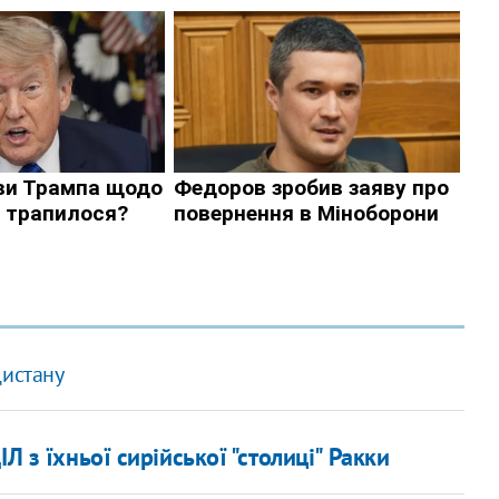
дистану
Л з їхньої сирійської "столиці" Ракки