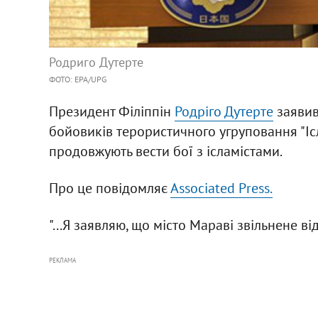
Родриго Дутерте
ФОТО: EPA/UPG
Президент Філіппін
Родріго Дутерте
заявив
бойовиків терористичного угруповання "Ісл
продовжують вести бої з ісламістами.
Про це повідомляє
Аssociated Рress.
"...Я заявляю, що місто Мараві звільнене від
РЕКЛАМА