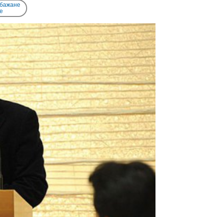
 бажане
e