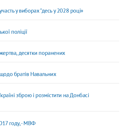
асть у виборах "десь у 2028 році»
ької поліції
1 жертва, десятки поранених
щодо братів Навальних
країні зброю і розмістити на Донбасі
017 году, - МВФ