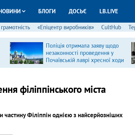
НОВИНИ
БЛОГИ
ДОСЬЄ
LB.LIVE
 грамотність
«Епіцентр виробників»
CultHub
Те
Поліція отримала заяву щодо
незаконності проведення у
Почаївській лаврі хресної ходи
ення філіппінського міста
 частину Філіппін однією з найсерйозніших