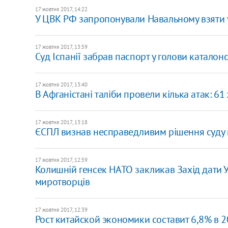
17 жовтня 2017, 14:22
У ЦВК РФ запропонували Навальному взяти уч
17 жовтня 2017, 13:59
Суд Іспанії забрав паспорт у голови каталонс
17 жовтня 2017, 13:40
В Афганістані таліби провели кілька атак: 6
17 жовтня 2017, 13:18
ЄСПЛ визнав несправедливим рішення суду 
17 жовтня 2017, 12:59
Колишній генсек НАТО закликав Захід дати У
миротворців
17 жовтня 2017, 12:39
Рост китайской экономики составит 6,8% в 2