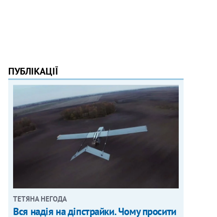
ПУБЛІКАЦІЇ
ТЕТЯНА НЕГОДА
Вся надія на діпстрайки. Чому просити