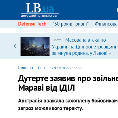
Defense Tech
“30 років гривні”
Фінансова
ового
Масована атака по
ФОТО
ій
Україні: на Дніпропетровщині
загинула родина, у Львові –
удар по багатоповерхівках
(доповнюється)
Головна
—
Світ
—
17 жовтня 2017
, 15:26
Дутерте заявив про звільн
Мараві від ІДІЛ
Австралія вважала захоплену бойовиками
загроз можливого теракту.