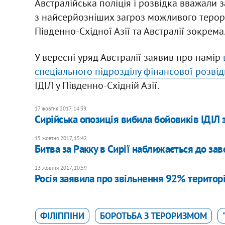
Австралійська поліція і розвідка вважали
з найсерйозніших загроз можливого терор
Південно-Східної Азії та Австралії зокрема
У вересні уряд Австралії заявив про намір
спеціального підрозділу фінансової розві
ІДІЛ у Південно-Східній Азії.
17 жовтня 2017, 14:39
Сирійська опозиція вибила бойовиків ІДІЛ з 
15 жовтня 2017, 15:42
Битва за Ракку в Сирії наближається до з
13 жовтня 2017, 10:59
Росія заявила про звільнення 92% території
ФІЛІППІНИ
БОРОТЬБА З ТЕРОРИЗМОМ