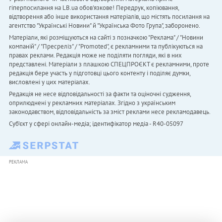
гіперпосилання на LB.ua обов'язкове! Передрук, копіювання,
відтворення або інше використання матеріалів, що містять посилання на
агентство "Українськi Новини" й "Українська Фото Група", заборонено.
Матеріали, які розміщуються на сайті з позначкою "Реклама" / "Новини
компаній" / "Пресреліз" / "Promoted", є рекламними та публікуються на
правах реклами. Редакція може не поділяти погляди, які в них
представлені. Матеріали з плашкою СПЕЦПРОЄКТ є рекламними, проте
редакція бере участь у підготовці цього контенту і поділяє думки,
висловлені у цих матеріалах.
Редакція не несе відповідальності за факти та оціночні судження,
оприлюднені у рекламних матеріалах. Згідно з українським
законодавством, відповідальність за зміст реклами несе рекламодавець.
Cуб'єкт у сфері онлайн-медіа; ідентифікатор медіа - R40-05097
РЕКЛАМА