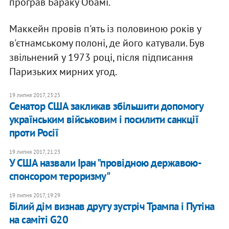
програв Бараку Обамі.
Маккейн провів п'ять із половиною років у
в'єтнамському полоні, де його катували. Був
звільнений у 1973 році, після підписання
Паризьких мирних угод.
19 липня 2017, 23:25
Сенатор США закликав збільшити допомогу
українським військовим і посилити санкції
проти Росії
19 липня 2017, 21:23
У США назвали Іран "провідною державою-
спонсором тероризму"
19 липня 2017, 19:29
Білий дім визнав другу зустріч Трампа і Путіна
на саміті G20