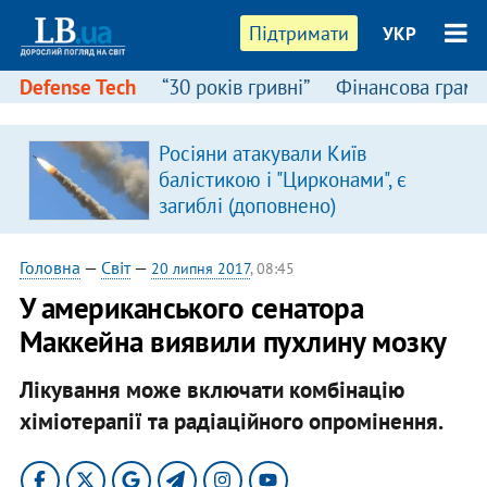
Підтримати
УКР
Defense Tech
“30 років гривні”
Фінансова грамо
Росіяни атакували Київ
балістикою і "Цирконами", є
загиблі (доповнено)
Головна
—
Світ
—
20 липня 2017
, 08:45
У американського сенатора
Маккейна виявили пухлину мозку
Лікування може включати комбінацію
хіміотерапії та радіаційного опромінення.