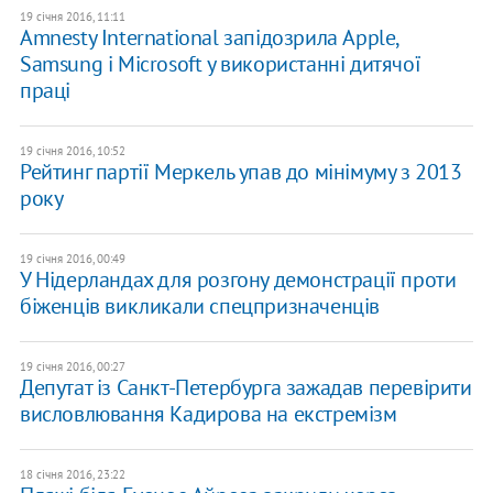
19 січня 2016, 11:11
Amnesty International запідозрила Apple,
Samsung і Microsoft у використанні дитячої
праці
19 січня 2016, 10:52
Рейтинг партії Меркель упав до мінімуму з 2013
року
19 січня 2016, 00:49
У Нідерландах для розгону демонстрації проти
біженців викликали спецпризначенців
19 січня 2016, 00:27
Депутат із Санкт-Петербурга зажадав перевірити
висловлювання Кадирова на екстремізм
18 січня 2016, 23:22