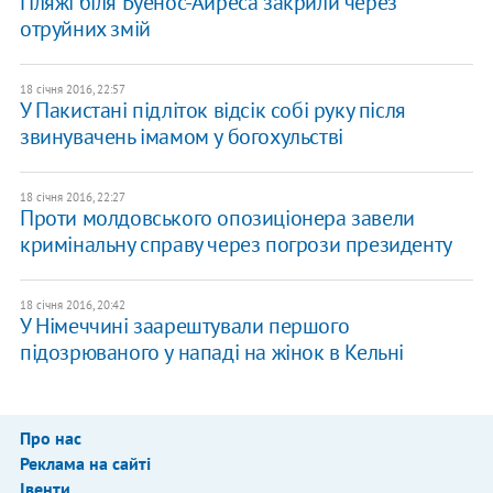
Пляжі біля Буенос-Айреса закрили через
отруйних змій
18 січня 2016, 22:57
У Пакистані підліток відсік собі руку після
звинувачень імамом у богохульстві
18 січня 2016, 22:27
Проти молдовського опозиціонера завели
кримінальну справу через погрози президенту
18 січня 2016, 20:42
У Німеччині заарештували першого
підозрюваного у нападі на жінок в Кельні
Про нас
Реклама на сайті
Івенти