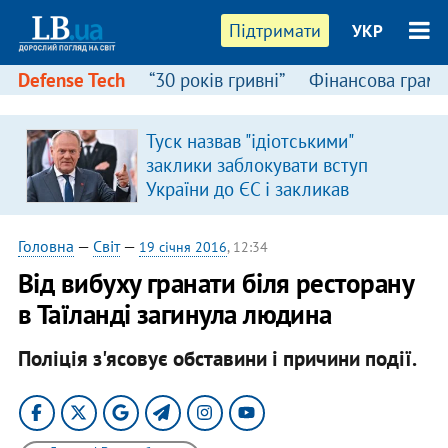
Підтримати
УКР
Defense Tech
“30 років гривні”
Фінансова грамо
Туск назвав "ідіотськими"
в
заклики заблокувати вступ
України до ЄС і закликав
припинити антиукраїнську
риторику
Головна
—
Світ
—
19 січня 2016
, 12:34
Від вибуху гранати біля ресторану
в Таїланді загинула людина
Поліція з'ясовує обставини і причини події.