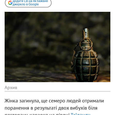
Додати LB.ua як бажане
джерело в Google
Архив
Жінка загинула, ще семеро людей отримали
поранення в результаті двох вибухів біля