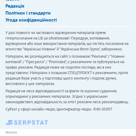
Редакція
Політики і стандарти
Угода конфіденційності
У разі повного чи часткового відтворення матеріалів пряме
гіперпосилання на LB.ua обов'язкове! Передрук, копіювання,
відтворення або інше використання матеріалів, що містять посилання на
агентство "Українськi Новини" й "Українська Фото Група", заборонено.
Матеріали, які розміщуються на сайті з позначкою "Реклама" / "Новини
компаній" / "Пресреліз" / "Promoted", є рекламними та публікуються на
правах реклами. Редакція може не поділяти погляди, які в них
представлені. Матеріали з плашкою СПЕЦПРОЄКТ є рекламними, проте
редакція бере участь у підготовці цього контенту і поділяє думки,
висловлені у цих матеріалах.
Редакція не несе відповідальності за факти та оціночні судження,
оприлюднені у рекламних матеріалах. Згідно з українським
законодавством, відповідальність за зміст реклами несе рекламодавець.
Cуб'єкт у сфері онлайн-медіа; ідентифікатор медіа - R40-05097
РЕКЛАМА