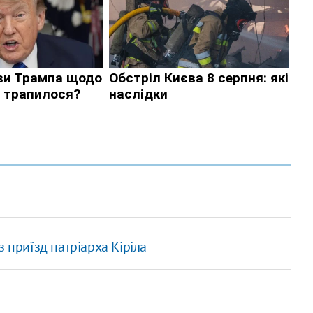
 приїзд патріарха Кіріла