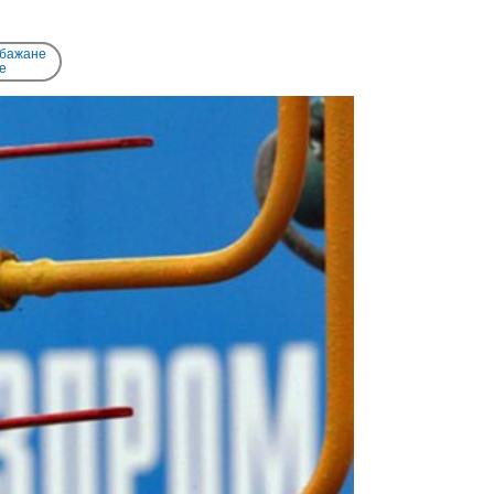
 бажане
e