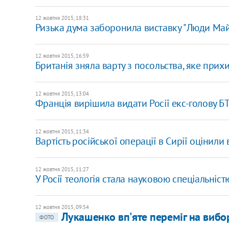
12 жовтня 2015, 18:31
Ризька дума заборонила виставку "Люди Ма
12 жовтня 2015, 16:59
Британія зняла варту з посольства, яке прих
12 жовтня 2015, 13:04
Франція вирішила видати Росії екс-голову Б
12 жовтня 2015, 11:34
Вартість російської операції в Сирії оцінили
12 жовтня 2015, 11:27
У Росії теологія стала науковою спеціальніст
12 жовтня 2015, 09:54
Лукашенко вп'яте переміг на вибо
ФОТО