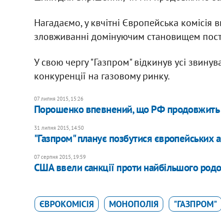
Нагадаємо, у квчітні Європейська комісія 
зловживанні домінуючим становищем поста
У свою чергу "Газпром" відкинув усі звин
конкуренції на газовому ринку.
07 липня 2015, 15:26
Порошенко впевнений, що РФ продовжить тр
31 липня 2015, 14:50
"Газпром" планує позбутися європейських ак
07 серпня 2015, 19:59
США ввели санкції проти найбільшого род
ЄВРОКОМІСІЯ
МОНОПОЛІЯ
"ГАЗПРОМ"