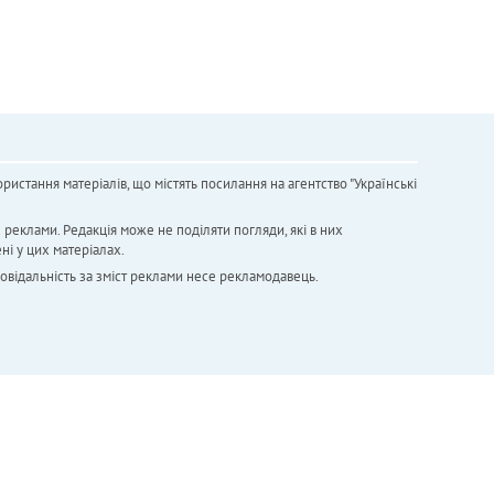
ристання матеріалів, що містять посилання на агентство "Українськi
х реклами. Редакція може не поділяти погляди, які в них
ні у цих матеріалах.
повідальність за зміст реклами несе рекламодавець.