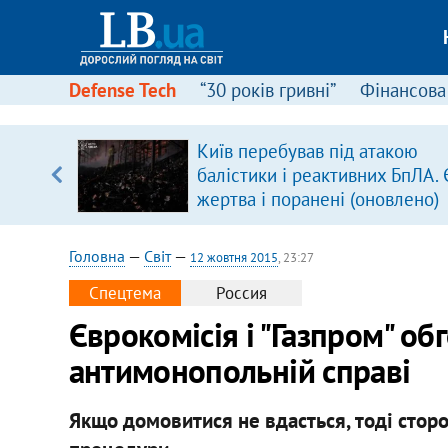
Defense Tech
“30 років гривні”
Фінансова
Київ перебував під атакою
балістики і реактивних БпЛА. 
вщині
жертва і поранені (оновлено)
і –
ах
Головна
—
Світ
—
12 жовтня 2015
, 23:27
Спецтема
Россия
Єврокомісія і "Газпром" о
антимонопольній справі
Якщо домовитися не вдасться, тоді стор