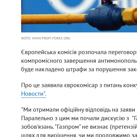
ФОТО: WWW.PROFI-FOREX.ORG
Європейська комісія розпочала переговор
компромісного завершення антимонопольн
буде накладено штрафи за порушення зак
Про це заявила єврокомісар з питань конк
Новости".
"Ми отримали офіційну відповідь на заяви 
Паралельно з цим ми почали дискусію з "
зобов'язань. "Газпром" не визнає (претензій
шлях для вирішення, чи ми продовжимо за 