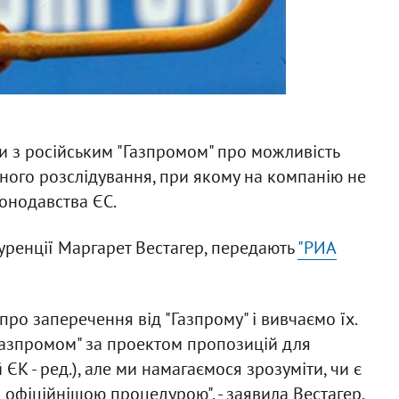
и з російським "Газпромом" про можливість
ого розслідування, при якому на компанію не
онодавства ЄС.
уренції Маргарет Вестагер, передають
"РИА
про заперечення від "Газпрому" і вивчаємо їх.
Газпромом" за проектом пропозицій для
 ЄК - ред.), але ми намагаємося зрозуміти, чи є
офіційнішою процедурою", - заявила Вестагер.