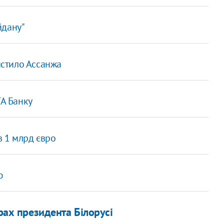
йдану"
истило Ассанжа
ТА Банку
 в 1 млрд євро
ю
рах президента Білорусі