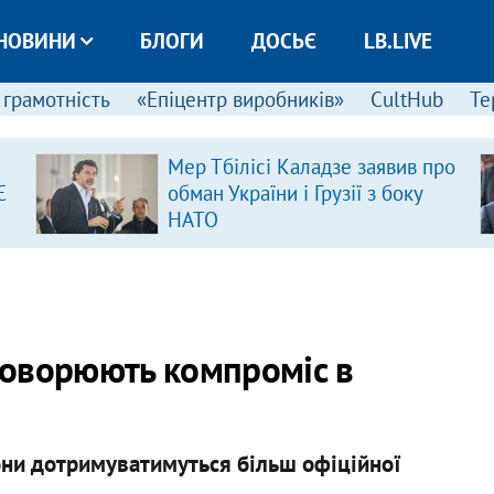
НОВИНИ
БЛОГИ
ДОСЬЄ
LB.LIVE
 грамотність
«Епіцентр виробників»
CultHub
Те
Мер Тбілісі Каладзе заявив про
Є
обман України і Грузії з боку
НАТО
бговорюють компроміс в
они дотримуватимуться більш офіційної