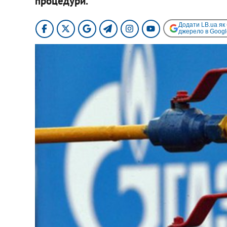
процедури.
Додати LB.ua як
джерело в Googl