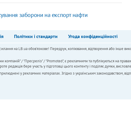
сування заборони на експорт нафти
ія
Політики і стандарти
Угода конфіденційності
силання на LB.ua обов'язкове! Передрук, копіювання, відтворення або інше вико
ни компаній" / "Пресреліз" / "Promoted", є рекламними та публікуються на права
 редакція бере участь у підготовці цього контенту і поділяє думки, висловле
 оприлюднені у рекламних матеріалах. Згідно з українським законодавством, від