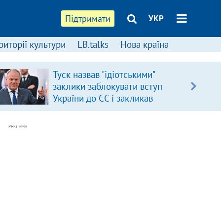
Підтримати
УКР
риторії культури
LB.talks
Нова країна
Туск назвав "ідіотськими"
заклики заблокувати вступ
України до ЄС і закликав
припинити антиукраїнську
риторику
РЕКЛАМА