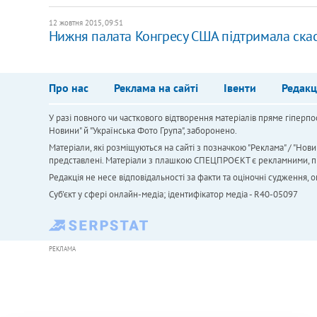
12 жовтня 2015, 09:51
Нижня палата Конгресу США підтримала ска
Про нас
Реклама на сайті
Івенти
Редакц
У разі повного чи часткового відтворення матеріалів пряме гіперпо
Новини" й "Українська Фото Група", заборонено.
Матеріали, які розміщуються на сайті з позначкою "Реклама" / "Нови
представлені. Матеріали з плашкою СПЕЦПРОЄКТ є рекламними, проте
Редакція не несе відповідальності за факти та оціночні судження,
Cуб'єкт у сфері онлайн-медіа; ідентифікатор медіа - R40-05097
РЕКЛАМА