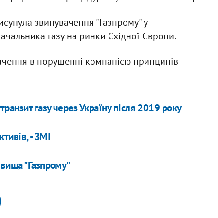
висунула звинувачення "Газпрому" у
чальника газу на ринки Східної Європи.
увачення в порушенні компанією принципів
анзит газу через Україну після 2019 року
тивів, - ЗМІ
овища "Газпрому"