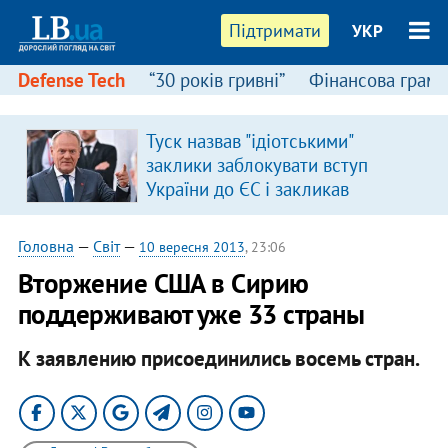
Підтримати
УКР
Defense Tech
“30 років гривні”
Фінансова грамо
Туск назвав "ідіотськими"
заклики заблокувати вступ
України до ЄС і закликав
припинити антиукраїнську
риторику
Головна
—
Світ
—
10 вересня 2013
, 23:06
Вторжение США в Сирию
поддерживают уже 33 страны
К заявлению присоединились восемь стран.