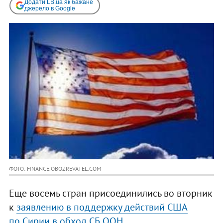
Додати LB.ua як бажане
джерело в Google
ФОТО: FINANCE.OBOZREVATEL.COM
Еще восемь стран присоединились во вторник
к
заявлению в поддержку действий США
по Сирии в обход СБ ООН
.