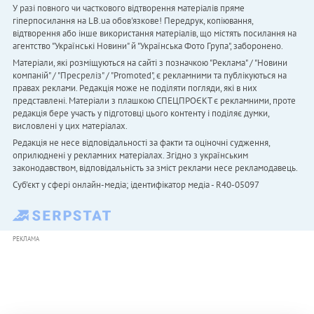
У разі повного чи часткового відтворення матеріалів пряме
гіперпосилання на LB.ua обов'язкове! Передрук, копіювання,
відтворення або інше використання матеріалів, що містять посилання на
агентство "Українськi Новини" й "Українська Фото Група", заборонено.
Матеріали, які розміщуються на сайті з позначкою "Реклама" / "Новини
компаній" / "Пресреліз" / "Promoted", є рекламними та публікуються на
правах реклами. Редакція може не поділяти погляди, які в них
представлені. Матеріали з плашкою СПЕЦПРОЄКТ є рекламними, проте
редакція бере участь у підготовці цього контенту і поділяє думки,
висловлені у цих матеріалах.
Редакція не несе відповідальності за факти та оціночні судження,
оприлюднені у рекламних матеріалах. Згідно з українським
законодавством, відповідальність за зміст реклами несе рекламодавець.
Cуб'єкт у сфері онлайн-медіа; ідентифікатор медіа - R40-05097
РЕКЛАМА