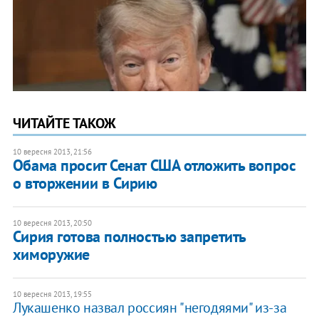
ЧИТАЙТЕ ТАКОЖ
10 вересня 2013, 21:56
Обама просит Сенат США отложить вопрос
о вторжении в Сирию
10 вересня 2013, 20:50
Сирия готова полностью запретить
химоружие
10 вересня 2013, 19:55
Лукашенко назвал россиян "негодяями" из-за